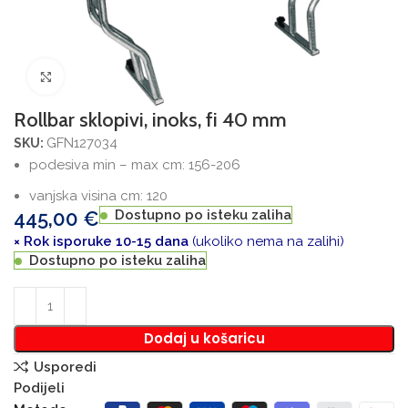
Povećajte sliku
Rollbar sklopivi, inoks, fi 40 mm
GFN127034
SKU:
podesiva min – max cm: 156-206
vanjska visina cm: 120
445,00
€
Dostupno po isteku zaliha
× Rok isporuke 10-15 dana
(ukoliko nema na zalihi)
Dostupno po isteku zaliha
Dodaj u košaricu
Usporedi
Podijeli