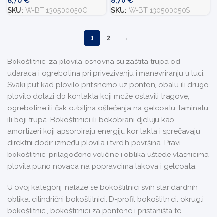
8,70
€
8,70
€
SKU:
W-BT 130500050C
SKU:
W-BT 130500050S
1
2
→
Bokoštitnici za plovila osnovna su zaštita trupa od
udaraca i ogrebotina pri privezivanju i manevriranju u luci.
Svaki put kad plovilo pritisnemo uz ponton, obalu ili drugo
plovilo dolazi do kontakta koji može ostaviti tragove,
ogrebotine ili čak ozbiljna oštećenja na gelcoatu, laminatu
ili boji trupa. Bokoštitnici ili bokobrani djeluju kao
amortizeri koji apsorbiraju energiju kontakta i sprečavaju
direktni dodir između plovila i tvrdih površina. Pravi
bokoštitnici prilagođene veličine i oblika uštede vlasnicima
plovila puno novaca na popravcima lakova i gelcoata.
U ovoj kategoriji nalaze se bokoštitnici svih standardnih
oblika: cilindrični bokoštitnici, D-profil bokoštitnici, okrugli
bokoštitnici, bokoštitnici za pontone i pristaništa te