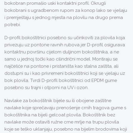
bokobran promašio uski kontaktni profil. Okrugli
bokobrani s ugradbenom rupom za konop lako se vješaju
i premještaju s jednog mjesta na plovilu na drugo prema
potrebi.
D-profil bokoštitnici posebno su učinkoviti za plovila koja
privezuju uz pontone ravnih rubova jer D-profil osigurava
kontaktnu površinu cijelom duljinom bokoštitnika, a ne
samo u jednoj točki kao cilindrični model. Montiraju se
najčešće na pontone i pristaništa kao stalna zaštita, ali
dostupni su i kao privremeni bokoštitnici koji se vješaju uz
bok plovila. Tvrdi D-profil bokoštitnici od EPDM gume
posebno su trajni i otporni na UV i ozon.
Navlake za bokoštitnik bijele su ili obojene zaštitne
navlake koje sprečavaju prenošenje crnih tragova gume s
bokoštitnika na bijeli gelcoat plovila. Bokoštitnik bez
navlake može ostaviti ružne crne mrlje na trupu plovila
koje se teško uklanjaju, posebno na bijelim brodovima koji