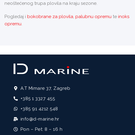
neoštećenog trupa plovila na kraju sezone.
Pogledaj i
bokobrane za plovila
,
palubnu opremu
te
inoks
opremu
.
A.T Mimare 37, Zagreb
+385 1 3327 455
+385 91 4212 548
info@d-marine.hr
Pon – Pet: 8 – 16 h