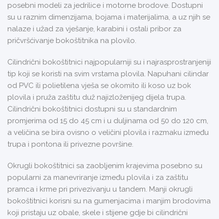
posebni modeli za jedrilice i motorne brodove. Dostupni
su u raznim dimenzijama, bojama i materijalima, a uz njih se
nalaze i užad za vješanje, karabini i ostali pribor za
pričvršćivanje bokoštitnika na plovilo.
Cilindrični bokoštitnici najpopularniji su i najrasprostranjeniji
tip koji se koristi na svim vrstama plovila. Napuhani cilindar
od PVC ili polietilena vješa se okomito ili koso uz bok
plovila i pruža zaštitu duž najizloženijeg dijela trupa.
Cilindrični bokoštitnici dostupni su u standardnim
promjerima od 15 do 45 cm i u duljinama od 50 do 120 cm,
a veličina se bira ovisno o veličini plovila i razmaku između
trupa i pontona ili privezne površine.
Okrugli bokoštitnici sa zaobljenim krajevima posebno su
popularni za manevriranje između plovila i za zaštitu
pramca i krme pri privezivanju u tandem. Manji okrugli
bokoštitnici korisni su na gumenjacima i manjim brodovima
koji pristaju uz obale, skele i stijene gdje bi cilindrični