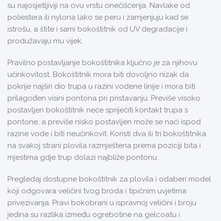
su najosjetljiviji na ovu vrstu onečišćenja. Navlake od
poliestera ili nylona lako se peru i zamjenjuju kad se
istrošu, a štite i sami bokoštitnik od UV degradacije i
produžavaju mu vijek.
Pravilno postavljanje bokoštitnika ključno je za njihovu
učinkovitost. Bokoštitnik mora biti dovoljno nizak da
pokrije najširi dio trupa u razini vodene linije i mora biti
prilagođen visini pontona pri pristavanju. Previše visoko
postavljen bokoštitnik neće spriječiti kontakt trupa s
pontone, a previše nisko postavljen može se naći ispod
razine vode i biti neučinkovit. Koristi dva ili tri bokoštitnika
na svakoj strani plovila razmještena prema poziciji bita i
mjestima gdje trup dolazi najbliže pontonu.
Pregledaj dostupne bokoštitnik za plovila i odaberi model
koji odgovara veličini tvog broda i tipičnim uvjetima
privezivanja. Pravi bokobrani u ispravnoj veličini i broju
jedina su razlika između ogrebotine na gelcoatu i