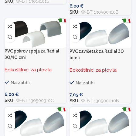
SKU:
W-BT 130141016
6,00
€
SKU:
W-BT 130500310B
PVC pokrov spoja za Radial
PVC završetak za Radial 30
30/40 crni
bijeli
Bokoštitnici za plovila
Bokoštitnici za plovila
Na zalihi
Na zalihi
6,00
€
7,05
€
SKU:
W-BT 130500310C
SKU:
W-BT 130500010B