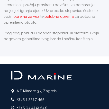
stepenica i pružaju prostranu površinu za odmaranje,
ronjenje i igranje djece. Uz brodske stepenice često se
traži i
oprema za vez
te
palubna oprema
za potpuno
opremljeno plovilo.
Pregledaj ponudu i odaberi stepenicu ili platformu koja
odgovara gabaritima tvog broda i načinu korištenja.
A.T Mimare 37, Zagreb
+385 1 3327 455
+385 91 4212 548