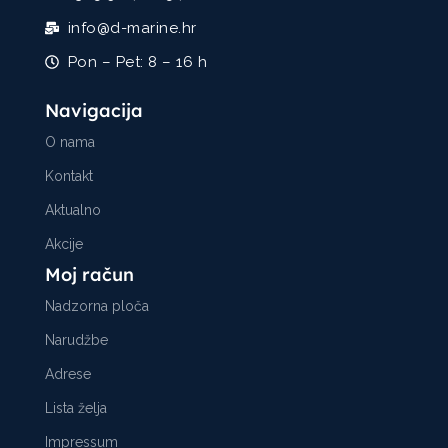
info@d-marine.hr
Pon – Pet: 8 – 16 h
Navigacija
O nama
Kontakt
Aktualno
Akcije
Moj račun
Nadzorna ploča
Narudžbe
Adrese
Lista želja
Impressum