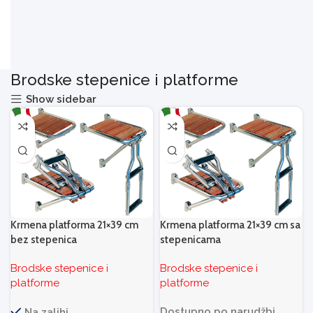
Brodske stepenice i platforme
Show sidebar
Krmena platforma 21×39 cm
Krmena platforma 21×39 cm sa
bez stepenica
stepenicama
Brodske stepenice i
Brodske stepenice i
platforme
platforme
Dostupno po narudžbi
Na zalihi