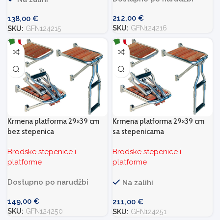
212,00
€
138,00
€
SKU:
GFN124216
SKU:
GFN124215
Krmena platforma 29×39 cm
Krmena platforma 29×39 cm
bez stepenica
sa stepenicama
Brodske stepenice i
Brodske stepenice i
platforme
platforme
Dostupno po narudžbi
Na zalihi
149,00
€
211,00
€
SKU:
GFN124250
SKU:
GFN124251