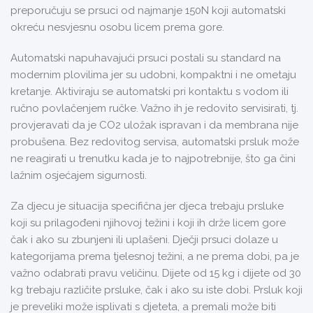
preporučuju se prsuci od najmanje 150N koji automatski
okreću nesvjesnu osobu licem prema gore.
Automatski napuhavajući prsuci postali su standard na
modernim plovilima jer su udobni, kompaktni i ne ometaju
kretanje. Aktiviraju se automatski pri kontaktu s vodom ili
ručno povlačenjem ručke. Važno ih je redovito servisirati, tj.
provjeravati da je CO2 uložak ispravan i da membrana nije
probušena. Bez redovitog servisa, automatski prsluk može
ne reagirati u trenutku kada je to najpotrebnije, što ga čini
lažnim osjećajem sigurnosti.
Za djecu je situacija specifična jer djeca trebaju prsluke
koji su prilagođeni njihovoj težini i koji ih drže licem gore
čak i ako su zbunjeni ili uplašeni. Dječji prsuci dolaze u
kategorijama prema tjelesnoj težini, a ne prema dobi, pa je
važno odabrati pravu veličinu. Dijete od 15 kg i dijete od 30
kg trebaju različite prsluke, čak i ako su iste dobi. Prsluk koji
je preveliki može isplivati s djeteta, a premali može biti