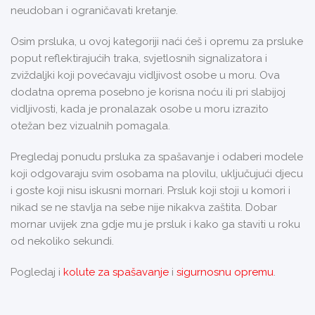
neudoban i ograničavati kretanje.
Osim prsluka, u ovoj kategoriji naći ćeš i opremu za prsluke
poput reflektirajućih traka, svjetlosnih signalizatora i
zviždaljki koji povećavaju vidljivost osobe u moru. Ova
dodatna oprema posebno je korisna noću ili pri slabijoj
vidljivosti, kada je pronalazak osobe u moru izrazito
otežan bez vizualnih pomagala.
Pregledaj ponudu prsluka za spašavanje i odaberi modele
koji odgovaraju svim osobama na plovilu, uključujući djecu
i goste koji nisu iskusni mornari. Prsluk koji stoji u komori i
nikad se ne stavlja na sebe nije nikakva zaštita. Dobar
mornar uvijek zna gdje mu je prsluk i kako ga staviti u roku
od nekoliko sekundi.
Pogledaj i
kolute za spašavanje
i
sigurnosnu opremu
.