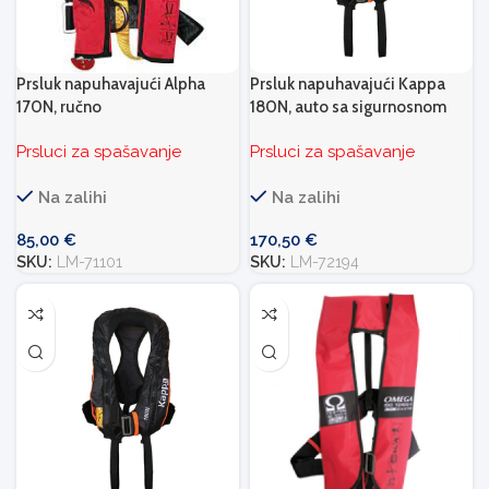
Prsluk napuhavajući Alpha
Prsluk napuhavajući Kappa
170N, ručno
180N, auto sa sigurnosnom
trakom, JS1
Prsluci za spašavanje
Prsluci za spašavanje
Na zalihi
Na zalihi
85,00
€
170,50
€
SKU:
LM-71101
SKU:
LM-72194