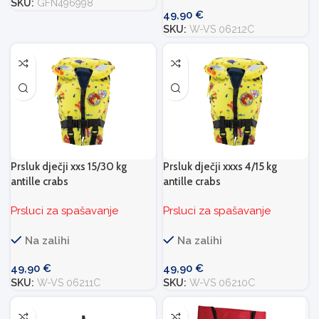
SKU:
GFN496998
49,90
€
SKU:
W-VS 06212C
Prsluk dječji xxs 15/30 kg
Prsluk dječji xxxs 4/15 kg
antille crabs
antille crabs
Prsluci za spašavanje
Prsluci za spašavanje
Na zalihi
Na zalihi
49,90
€
49,90
€
SKU:
W-VS 06211C
SKU:
W-VS 06210C