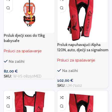
Prsluk dječji xxxs do 15kg
babysafe
Prsluk napuhavajući Alpha
120N, auto, dječji sa signalnom
Prsluci za spašavanje
trakom
Prsluci za spašavanje
Na zalihi
Na zalihi
82,00
€
SKU:
W-VS 08250MED
102,00
€
SKU:
LM-71102