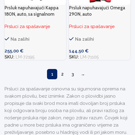
Prsluk napuhavajući Kappa
Prsluk napuhavajući Omega
180N, auto, sa signalnom
290N, auto
trakom, MA1
Prsluci za spašavanje
Prsluci za spašavanje
Na zalihi
Na zalihi
255,00
€
144,50
€
SKU:
LM-72195
SKU:
LM-71105
1
2
3
→
Prsluci za spašavanje osnovna su sigurnosna oprema na
svakom plovilu, bez iznimke. Zakon o plovidbi jasno
propisuje da svaki brod mora imati dovoljan broj prsluka
koji odgovara broju osoba na plovilu, ali pravi razlog za
nošenje prsluka nije zakon, nego zdrav razum. Čovjek koji
padne u more bez prsluka ima ograničeno vrijeme za
preživljavanje, posebno u hladnijoj vodi ili pri jakom moru.