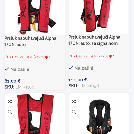
Prsluk napuhavajući Alpha
Prsluk napuhavajući Alpha
170N, auto, sa signalnom
170N, auto
trakom
Prsluci za spašavanje
Prsluci za spašavanje
Na zalihi
Na zalihi
114,00
€
81,00
€
SKU:
LM-71098
SKU:
LM-71100