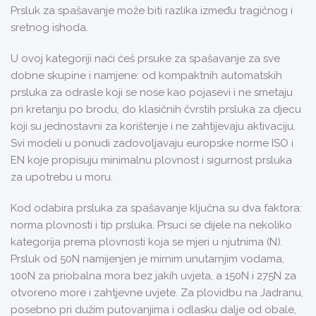
Prsluk za spašavanje može biti razlika između tragičnog i
sretnog ishoda.
U ovoj kategoriji naći ćeš prsuke za spašavanje za sve
dobne skupine i namjene: od kompaktnih automatskih
prsluka za odrasle koji se nose kao pojasevi i ne smetaju
pri kretanju po brodu, do klasičnih čvrstih prsluka za djecu
koji su jednostavni za korištenje i ne zahtijevaju aktivaciju.
Svi modeli u ponudi zadovoljavaju europske norme ISO i
EN koje propisuju minimalnu plovnost i sigurnost prsluka
za upotrebu u moru.
Kod odabira prsluka za spašavanje ključna su dva faktora:
norma plovnosti i tip prsluka. Prsuci se dijele na nekoliko
kategorija prema plovnosti koja se mjeri u njutnima (N).
Prsluk od 50N namijenjen je mirnim unutarnjim vodama,
100N za priobalna mora bez jakih uvjeta, a 150N i 275N za
otvoreno more i zahtjevne uvjete. Za plovidbu na Jadranu,
posebno pri dužim putovanjima i odlasku dalje od obale,