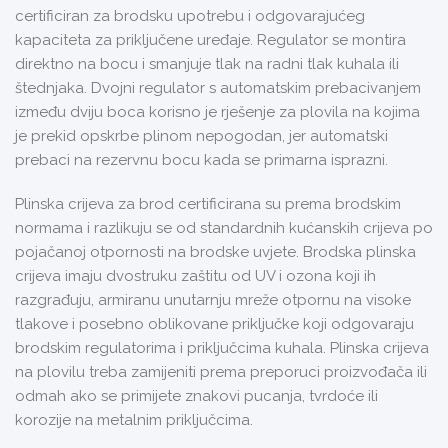
certificiran za brodsku upotrebu i odgovarajućeg
kapaciteta za priključene uređaje. Regulator se montira
direktno na bocu i smanjuje tlak na radni tlak kuhala ili
štednjaka. Dvojni regulator s automatskim prebacivanjem
između dviju boca korisno je rješenje za plovila na kojima
je prekid opskrbe plinom nepogodan, jer automatski
prebaci na rezervnu bocu kada se primarna isprazni.
Plinska crijeva za brod certificirana su prema brodskim
normama i razlikuju se od standardnih kućanskih crijeva po
pojačanoj otpornosti na brodske uvjete. Brodska plinska
crijeva imaju dvostruku zaštitu od UV i ozona koji ih
razgrađuju, armiranu unutarnju mreže otpornu na visoke
tlakove i posebno oblikovane priključke koji odgovaraju
brodskim regulatorima i priključcima kuhala. Plinska crijeva
na plovilu treba zamijeniti prema preporuci proizvođača ili
odmah ako se primijete znakovi pucanja, tvrdoće ili
korozije na metalnim priključcima.