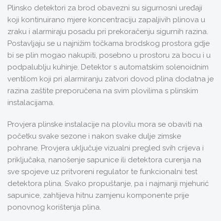
Plinsko detektori za brod obavezni su sigurnosni uređaji
koji kontinuirano mjere koncentraciju zapaljivih plinova u
zraku i alarmiraju posadu pri prekoračenju sigurnih razina.
Postavljaju se u najnižim točkama brodskog prostora gdje
bi se plin mogao nakupiti, posebno u prostoru za bocu i u
podpalublju kuhinje. Detektor s automatskim solenoidnim
ventilom koji pri alarmiranju zatvori dovod plina dodatna je
razina zaštite preporučena na svim plovilima s plinskim
instalacijama.
Provjera plinske instalacije na plovilu mora se obaviti na
početku svake sezone i nakon svake dulje zimske
pohrane. Provjera uključuje vizualni pregled svih crijeva i
priključaka, nanošenje sapunice ili detektora curenja na
sve spojeve uz pritvoreni regulator te funkcionalni test
detektora plina. Svako propuštanje, pa i najmanji mjehurić
sapunice, zahtijeva hitnu zamjenu komponente prije
ponovnog korištenja plina.