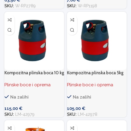
63,50
€
7,00
€
SKU:
W-RP2789
SKU:
W-RP1198
Kompozitna plinska boca 10 kg
Kompozitna plinska boca 5kg
Plinske boce i oprema
Plinske boce i oprema
Na zalihi
Na zalihi
115,00
€
105,00
€
SKU:
LM-42979
SKU:
LM-42978