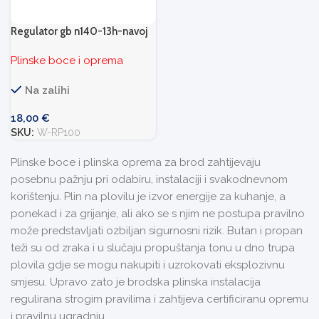
Regulator gb n140-13h-navoj
Plinske boce i oprema
Na zalihi
18,00
€
SKU:
W-RP100
Plinske boce i plinska oprema za brod zahtijevaju
posebnu pažnju pri odabiru, instalaciji i svakodnevnom
korištenju. Plin na plovilu je izvor energije za kuhanje, a
ponekad i za grijanje, ali ako se s njim ne postupa pravilno
može predstavljati ozbiljan sigurnosni rizik. Butan i propan
teži su od zraka i u slučaju propuštanja tonu u dno trupa
plovila gdje se mogu nakupiti i uzrokovati eksplozivnu
smjesu. Upravo zato je brodska plinska instalacija
regulirana strogim pravilima i zahtijeva certificiranu opremu
i pravilnu ugradnju.