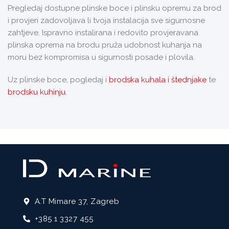
Pregledaj dostupne plinske boce i plinsku opremu za brod
i provjeri zadovoljava li tvoja instalacija sve sigurnosne
zahtjeve. Ispravno instalirana i redovito provjeravana
plinska oprema na brodu pruža udobnost kuhanja na
moru bez kompromisa u sigurnosti posade i plovila.
Uz plinske boce, pogledaj i
brodska kuhala i štednjake
te
brodsku kuhinju
.
A.T Mimare 37, Zagreb
+385 1 3327 455