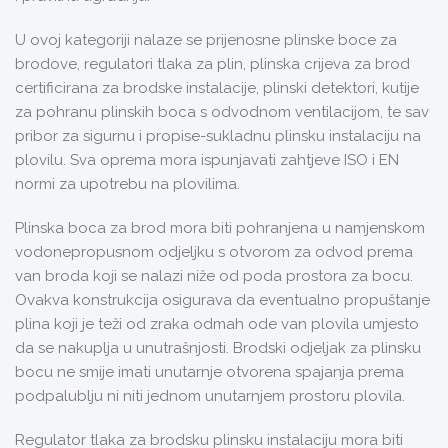
U ovoj kategoriji nalaze se prijenosne plinske boce za
brodove, regulatori tlaka za plin, plinska crijeva za brod
certificirana za brodske instalacije, plinski detektori, kutije
za pohranu plinskih boca s odvodnom ventilacijom, te sav
pribor za sigurnu i propise-sukladnu plinsku instalaciju na
plovilu. Sva oprema mora ispunjavati zahtjeve ISO i EN
normi za upotrebu na plovilima.
Plinska boca za brod mora biti pohranjena u namjenskom
vodonepropusnom odjeljku s otvorom za odvod prema
van broda koji se nalazi niže od poda prostora za bocu.
Ovakva konstrukcija osigurava da eventualno propuštanje
plina koji je teži od zraka odmah ode van plovila umjesto
da se nakuplja u unutrašnjosti. Brodski odjeljak za plinsku
bocu ne smije imati unutarnje otvorena spajanja prema
podpalublju ni niti jednom unutarnjem prostoru plovila.
Regulator tlaka za brodsku plinsku instalaciju mora biti