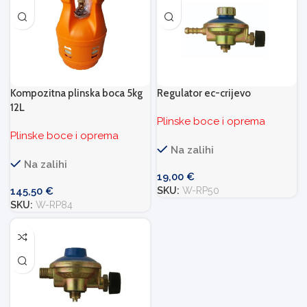
Kompozitna plinska boca 5kg
Regulator ec-crijevo
12L
Plinske boce i oprema
Plinske boce i oprema
Na zalihi
Na zalihi
19,00
€
145,50
€
SKU:
W-RP50
SKU:
W-RP84