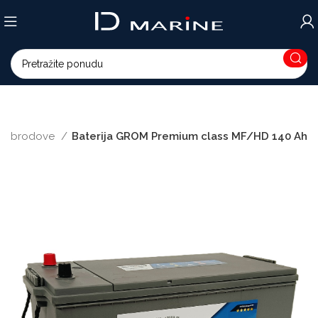
 za brodove
Baterija GROM Premium class MF/HD 140 Ah