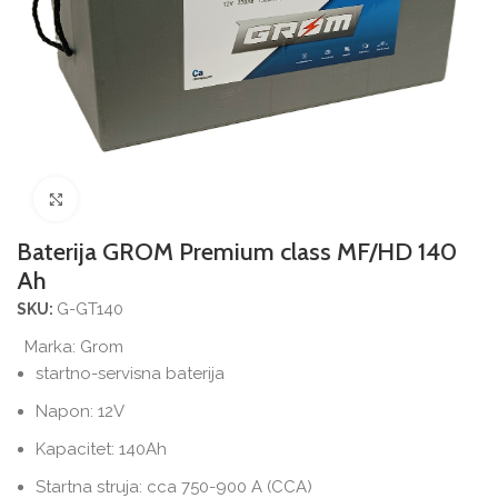
Povećajte sliku
Baterija GROM Premium class MF/HD 140
Ah
G-GT140
SKU:
Marka:
Grom
startno-servisna baterija
Napon: 12V
Kapacitet: 140Ah
Startna struja: cca 750-900 A (CCA)