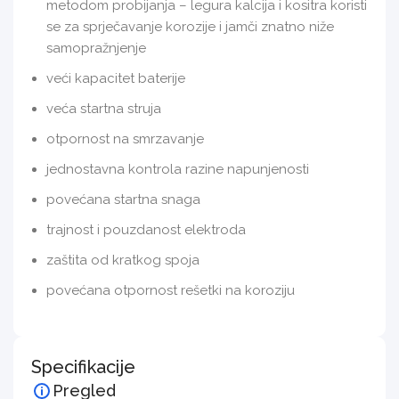
metodom probijanja – legura kalcija i kositra koristi
se za sprječavanje korozije i jamči znatno niže
samopražnjenje
veći kapacitet baterije
veća startna struja
otpornost na smrzavanje
jednostavna kontrola razine napunjenosti
povećana startna snaga
trajnost i pouzdanost elektroda
zaštita od kratkog spoja
povećana otpornost rešetki na koroziju
Specifikacije
Pregled