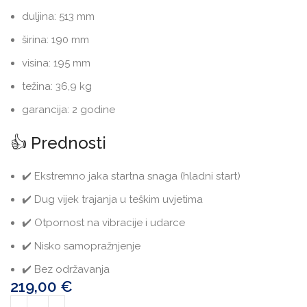
duljina: 513 mm
širina: 190 mm
visina: 195 mm
težina: 36,9 kg
garancija: 2 godine
👍 Prednosti
✔️ Ekstremno jaka startna snaga (hladni start)
✔️ Dug vijek trajanja u teškim uvjetima
✔️ Otpornost na vibracije i udarce
✔️ Nisko samopražnjenje
✔️ Bez održavanja
219,00
€