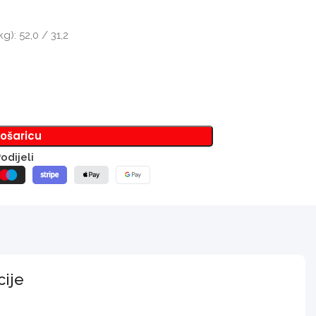
): 52,0 / 31,2
košaricu
odijeli
cije