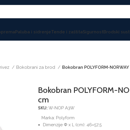
 oprema
Paluba i sidrenje
Tende i zaštita
Sigurnost
Brodski sust
privez
Bokobrani za brod
Bokobran POLYFORM-NORWAY bi
Bokobran POLYFORM-NORW
cm
W-NOP A3W
SKU:
Marka:
Polyform
Dimenzije Φ x L (cm): 46×57,5