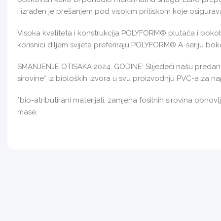
i izrađen je prešanjem pod visokim pritiskom koje osigurav
Visoka kvaliteta i konstrukcija POLYFORM® plutača i boko
korisnici diljem svijeta preferiraju POLYFORM® A-seriju bo
SMANJENJE OTISAKA 2024. GODINE: Slijedeći našu predanost
sirovine* iz bioloških izvora u svu proizvodnju PVC-a za n
*bio-atributirani materijali, zamjena fosilnih sirovina ob
mase.