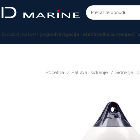
Brodski motori i pogon
Navigacija i elektronika
Gumenjaci i
Početna
Paluba i sidrenje
Sidrenje i 