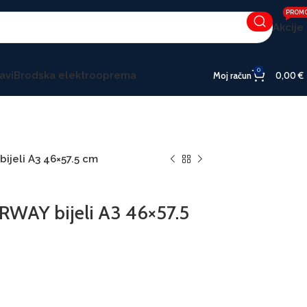
PROM
Akcije
0
avi
Brodska elektrooprema
Moj račun
0,00
€
jeli A3 46×57.5 cm
AY bijeli A3 46×57.5