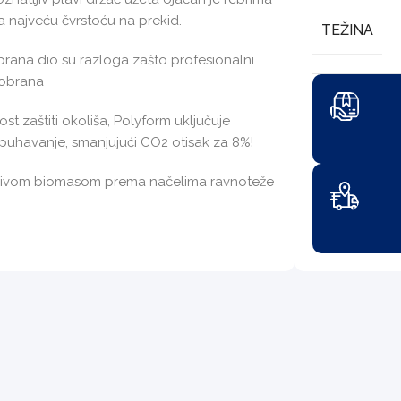
a najveću čvrstoću na prekid.
TEŽINA
brana dio su razloga zašto profesionalni
kobrana
 zaštiti okoliša, Polyform uključuje
apuhavanje, smanjujući CO2 otisak za 8%!
novljivom biomasom prema načelima ravnoteže