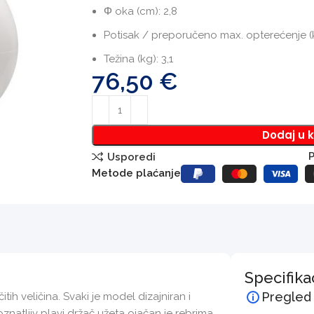
Φ oka (cm): 2,8
Potisak / preporučeno max. opterećenje (kg
Težina (kg): 3,1
76,50
€
Dodaj u 
P
Usporedi
Metode plaćanje
Specifika
Pregled
h veličina. Svaki je model dizajniran i
atljiv plavi držač užeta ojačan je rebrima