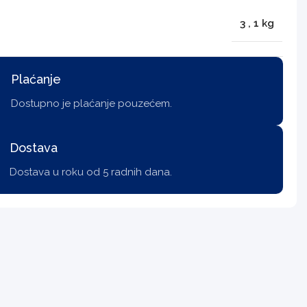
3
,
1 kg
Plaćanje
Dostupno je plaćanje pouzećem.
Dostava
Dostava u roku od 5 radnih dana.