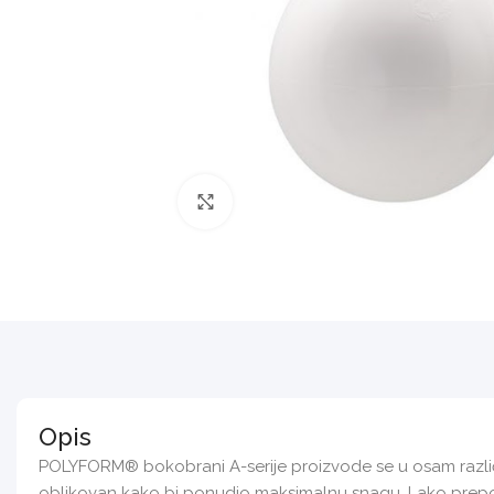
Povećajte sliku
Opis
POLYFORM® bokobrani A-serije proizvode se u osam različiti
oblikovan kako bi ponudio maksimalnu snagu. Lako prepozn