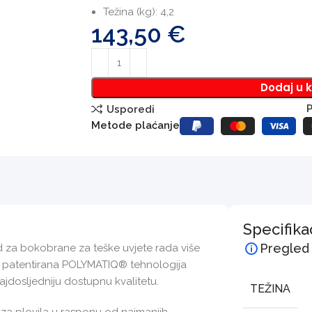
Težina (kg): 4,2
143,50
€
Dodaj u 
P
Usporedi
Metode plaćanje
Specifika
Pregled
rd za bokobrane za teške uvjete rada više
 i patentirana POLYMATIQ® tehnologija
ajdosljedniju dostupnu kvalitetu.
TEŽINA