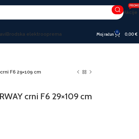
PROM
Akcije
0
avi
Brodska elektrooprema
Moj račun
0,00
€
rni F6 29×109 cm
WAY crni F6 29×109 cm