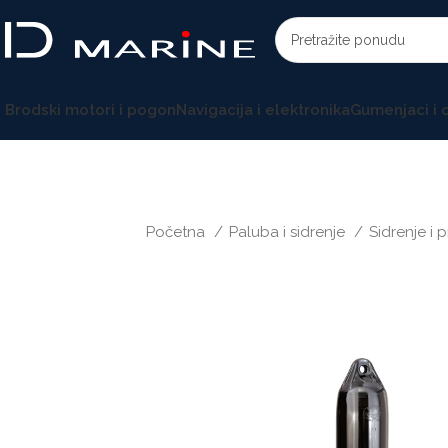
Brodski motori i pogon
Navigacija i elektronika
Gumenjaci i
Početna
Paluba i sidrenje
Sidrenje i 