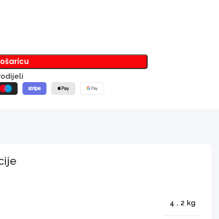
košaricu
odijeli
cije
4
,
2 kg