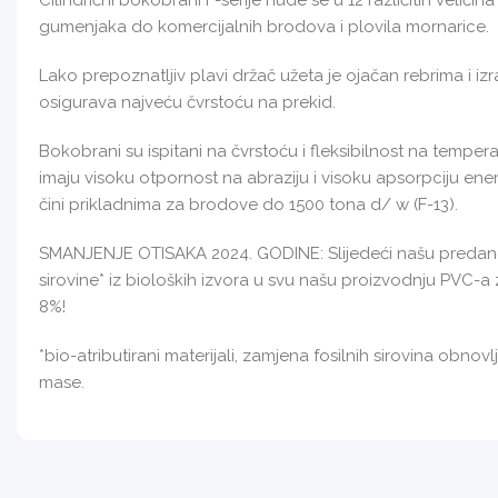
Cilindrični bokobrani F-serije nude se u 12 različitih veliči
gumenjaka do komercijalnih brodova i plovila mornarice.
Lako prepoznatljiv plavi držač užeta je ojačan rebrima i i
osigurava najveću čvrstoću na prekid.
Bokobrani su ispitani na čvrstoću i fleksibilnost na tempe
imaju visoku otpornost na abraziju i visoku apsorpciju ener
čini prikladnima za brodove do 1500 tona d/ w (F-13).
SMANJENJE OTISAKA 2024. GODINE: Slijedeći našu predanost
sirovine* iz bioloških izvora u svu našu proizvodnju PVC-
8%!
*bio-atributirani materijali, zamjena fosilnih sirovina ob
mase.