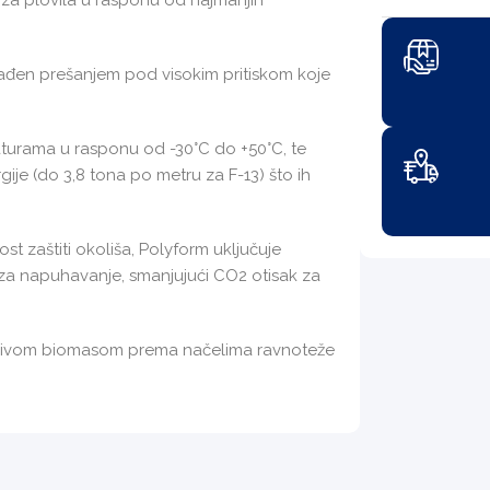
na za plovila u rasponu od najmanjih
zrađen prešanjem pod visokim pritiskom koje
raturama u rasponu od -30°C do +50°C, te
gije (do 3,8 tona po metru za F-13) što ih
 zaštiti okoliša, Polyform uključuje
a za napuhavanje, smanjujući CO2 otisak za
novljivom biomasom prema načelima ravnoteže