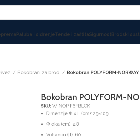
 oprema
Paluba i sidrenje
Tende i zaštita
Sigurnost
Brodski sust
privez
Bokobrani za brod
Bokobran POLYFORM-NORWAY c
Bokobran POLYFORM-NOR
W-NOP F6FBLCK
SKU:
Dimenzije Φ x L (cm): 29×109
Φ oka (cm): 2,8
Volumen (lt): 60