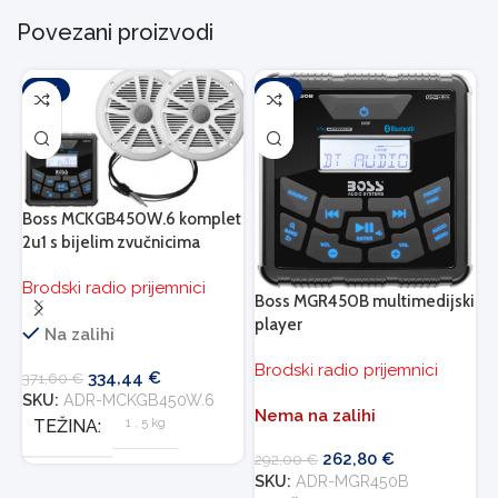
Povezani proizvodi
-10%
-10%
Boss MCKGB450W.6 komplet
2u1 s bijelim zvučnicima
Brodski radio prijemnici
Boss MGR450B multimedijski
B
player
z
Na zalihi
Brodski radio prijemnici
B
334,44
€
371,60
€
SKU:
ADR-MCKGB450W.6
Nema na zalihi
1
,
5 kg
TEŽINA
262,80
€
292,00
€
7
SKU:
ADR-MGR450B
S