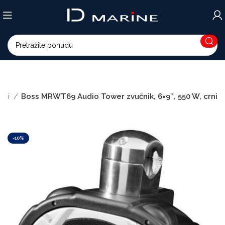
ici
Boss MRWT69 Audio Tower zvučnik, 6×9″, 550 W, crni
-10%