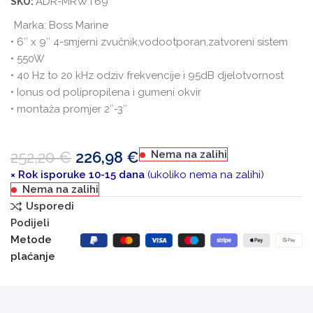
ADR-MRWT69
SKU:
Marka:
Boss Marine
• 6″ x 9″ 4-smjerni zvučnik,vodootporan,zatvoreni sistem
• 550W
• 40 Hz to 20 kHz odziv frekvencije i 95dB djelotvornost
• Ionus od polipropilena i gumeni okvir
• montaža promjer 2″-3″
252,20
€
226,98
€
Nema na zalihi
× Rok isporuke 10-15 dana
(ukoliko nema na zalihi)
Nema na zalihi
Usporedi
Podijeli
Metode
plaćanje