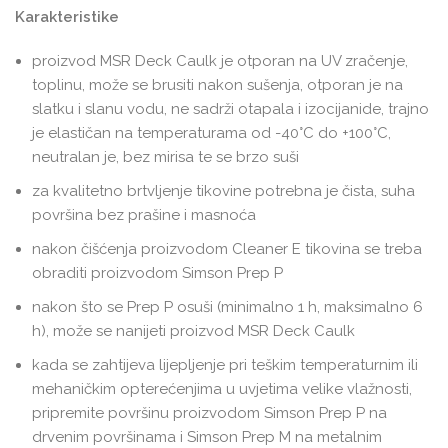
Karakteristike
proizvod MSR Deck Caulk je otporan na UV zračenje,
toplinu, može se brusiti nakon sušenja, otporan je na
slatku i slanu vodu, ne sadrži otapala i izocijanide, trajno
je elastičan na temperaturama od -40°C do +100°C,
neutralan je, bez mirisa te se brzo suši
za kvalitetno brtvljenje tikovine potrebna je čista, suha
površina bez prašine i masnoća
nakon čišćenja proizvodom Cleaner E tikovina se treba
obraditi proizvodom Simson Prep P
nakon što se Prep P osuši (minimalno 1 h, maksimalno 6
h), može se nanijeti proizvod MSR Deck Caulk
kada se zahtijeva lijepljenje pri teškim temperaturnim ili
mehaničkim opterećenjima u uvjetima velike vlažnosti,
pripremite površinu proizvodom Simson Prep P na
drvenim površinama i Simson Prep M na metalnim