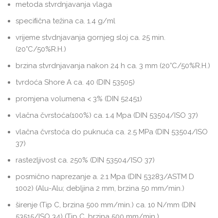
metoda stvrdnjavanja vlaga
speciﬁčna težina ca. 1.4 g/ml
vrijeme stvdnjavanja gornjeg sloj ca. 25 min.
(20°C/50%R.H.)
brzina stvrdnjavanja nakon 24 h ca. 3 mm (20°C/50%R.H.)
tvrdoća Shore A ca. 40 (DIN 53505)
promjena volumena < 3% (DIN 52451)
vlačna čvrstoća(100%) ca. 1.4 Mpa (DIN 53504/ISO 37)
vlačna čvrstoća do puknuća ca. 2.5 MPa (DIN 53504/ISO
37)
rastezljivost ca. 250% (DIN 53504/ISO 37)
posmično naprezanje a. 2.1 Mpa (DIN 53283/ASTM D
1002) (Alu-Alu; debljina 2 mm, brzina 50 mm/min.)
širenje (Tip C, brzina 500 mm/min.) ca. 10 N/mm (DIN
53515/ISO 34) (Tip C, brzina 500 mm/min.)