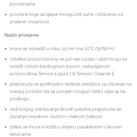
površinama
površine koje se lijepe moraju biti suhe i očišćene od
prašine i masnoća
Način primjene
mora se obraditi u roku 25 min (na 20°C/50%R.H.)
ostatke proizvoda koji se još nije osušio i alat mogu se
očistiti čistom bezbojnom krpom, natopljenom
proizvodima Simson Liquid 1 ili Simson Cleaner E
preporuča se prethodno testirati sredstva za čišćenje na
manjoj površini da se provjeri mogući štetni utjecaj na
podlogu
radi boljeg održavanja tikovih paluba preporuča se
čišćenje morskom vodom i mekom četkom
četka se mora koristiti u smjeru paralelnom s tikovim
letvicama