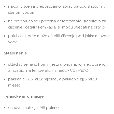
nakon čišćenja preporučamo isprati palubu slatkom ili
slanom vodom
ne preporuča se upotreba deterdženata, sredstava za
čišćenje i ostalih kemikalija jer mogu utjecati na brtvilo
palubu također može oštetiti čišćenje pod jakim mlazom
vode
Skladištenje
skladišti se na suhom mjestu u originalnoj, neotvorenoj
ambalaži, na temperaturi između +5°C i +30°C
pakiranje 600 ml 12 mjeseci, a pakiranje 290 ml 18
mjeseci
Tehničke informacije
osnovni materijal MS polimer