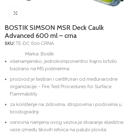
Povećajte sliku
BOSTIK SIMSON MSR Deck Caulk
Advanced 600 ml – crna
TE-DC 600 CRNA
SKU:
Marka:
Bostik
višenamjensko, jednokomponentno trajno brtvilo
bazirano na MS polimerima
proizvod je testiran i certificiran od međunarodne
organizacije – Fire Test Procedures for Surface
Flammability
za korištenje na zidovima, stropovima i podovima u
brodogradnji
osnovna namjena ovog veziva je stvaranje elastične
veze između tikovih letvica na palubi plovila