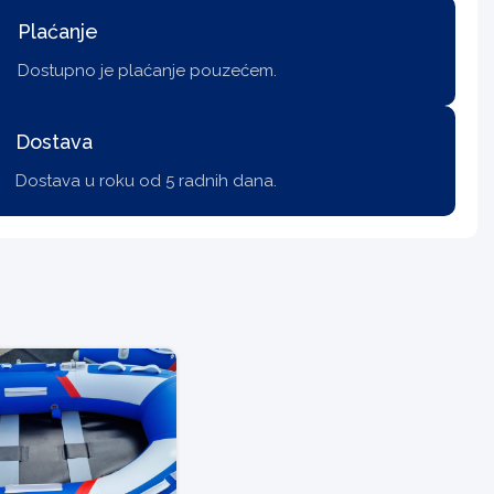
Plaćanje
Dostupno je plaćanje pouzećem.
Dostava
Dostava u roku od 5 radnih dana.