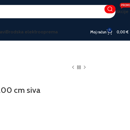
PROM
Akcije
0
avi
Brodska elektrooprema
Moj račun
0,00
€
200 cm siva