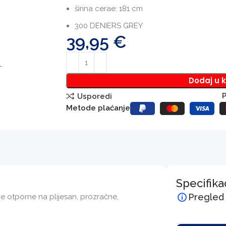
širina cerae: 181 cm
300 DENIERS GREY
39,95
€
Dodaj u 
P
Usporedi
Metode plaćanje
Specifika
Pregled
 otporne na plijesan, prozračne,