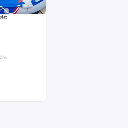
slat
i
00s