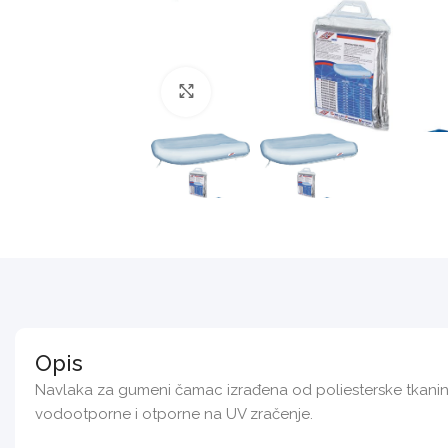
Povećajte sliku
Opis
Navlaka za gumeni čamac izrađena od poliesterske tkanine
vodootporne i otporne na UV zračenje.