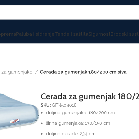
 oprema
Paluba i sidrenje
Tende i zaštita
Sigurnost
Brodski sust
 za gumenjake
Cerada za gumenjak 180/200 cm siva
Cerada za gumenjak 180/
GFN504018
SKU:
duljina gumenjaka: 180/200 cm
širina gumenjaka: 130/150 cm
duljina cerade: 234 cm