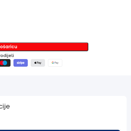
košaricu
odijeli
cije