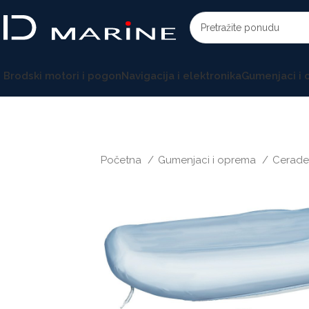
Brodski motori i pogon
Navigacija i elektronika
Gumenjaci i
Početna
Gumenjaci i oprema
Cerade