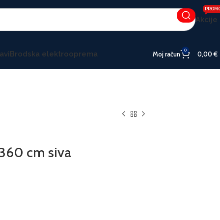
PROM
Akcije
0
avi
Brodska elektrooprema
Moj račun
0,00
€
360 cm siva