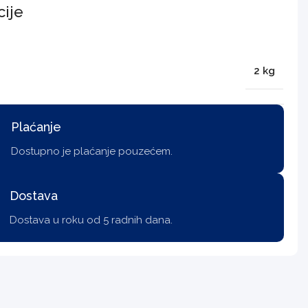
cije
2 kg
Plaćanje
Dostupno je plaćanje pouzećem.
Dostava
Dostava u roku od 5 radnih dana.