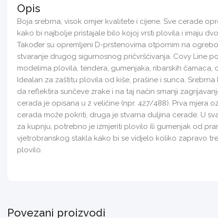
Opis
Boja srebrna, visok omjer kvalitete i cijene. Sve cerade 
kako bi najbolje pristajale bilo kojoj vrsti plovila i imaju dv
Također su opremljeni D-prstenovima otpornim na ogrebot
stvaranje drugog sigurnosnog pričvršćivanja. Covy Line p
modelima plovila, tendera, gumenjaka, ribarskih čamaca, 
Idealan za zaštitu plovila od kiše, prašine i sunca. Srebr
da reflektira sunčeve zrake i na taj način smanji zagrijav
cerada je opisana u 2 veličine (npr. 427/488). Prva mjera 
cerada može pokriti, druga je stvarna duljina cerade. U sva
za kupnju, potrebno je izmjeriti plovilo ili gumenjak od p
vjetrobranskog stakla kako bi se vidjelo koliko zapravo tre
plovilo.
Povezani proizvodi