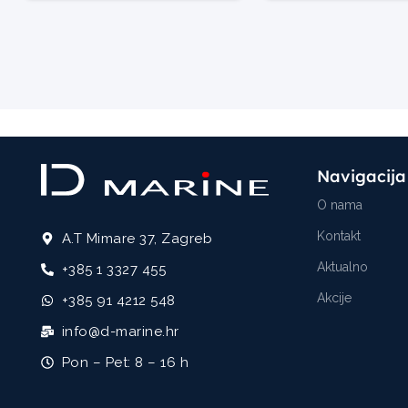
Navigacija
O nama
Kontakt
A.T Mimare 37, Zagreb
Aktualno
+385 1 3327 455
Akcije
+385 91 4212 548
info@d-marine.hr
Pon – Pet: 8 – 16 h