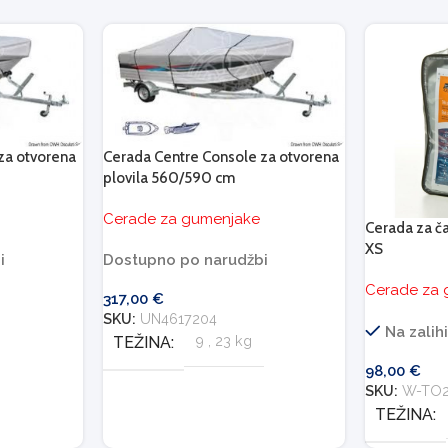
za otvorena
Cerada Centre Console za otvorena
plovila 560/590 cm
Cerade za gumenjake
Cerada za č
XS
i
Dostupno po narudžbi
Cerade za
317,00
€
SKU:
UN4617204
Na zalih
TEŽINA
9
,
23 kg
98,00
€
SKU:
W-TO2
TEŽINA