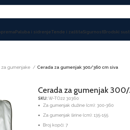
 oprema
Paluba i sidrenje
Tende i zaštita
Sigurnost
Brodski sust
 za gumenjake
Cerada za gumenjak 300/360 cm siva
Cerada za gumenjak 300/
W-TO22 30360
SKU:
Za gumenjak dužine (cm): 300-360
Za gumenjak širine (cm): 135-155
Broj kopči: 7