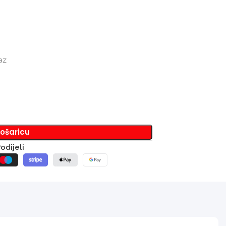
az
košaricu
odijeli