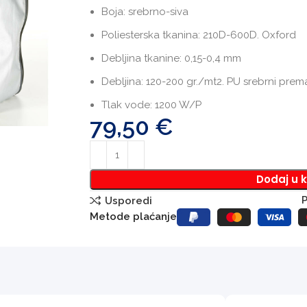
Boja: srebrno-siva
Poliesterska tkanina: 210D-600D. Oxford
Debljina tkanine: 0,15-0,4 mm
Debljina: 120-200 gr./mt2. PU srebrni prem
Tlak vode: 1200 W/P
79,50
€
Dodaj u 
P
Usporedi
Metode plaćanje