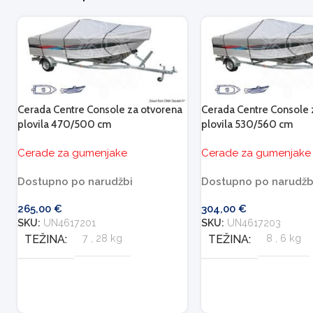
Cerada Centre Console za otvorena
Cerada Centre Console 
plovila 470/500 cm
plovila 530/560 cm
Cerade za gumenjake
Cerade za gumenjake
Dostupno po narudžbi
Dostupno po narudžb
265,00
€
304,00
€
SKU:
UN4617201
SKU:
UN4617203
TEŽINA
7
,
28 kg
TEŽINA
8
,
6 kg