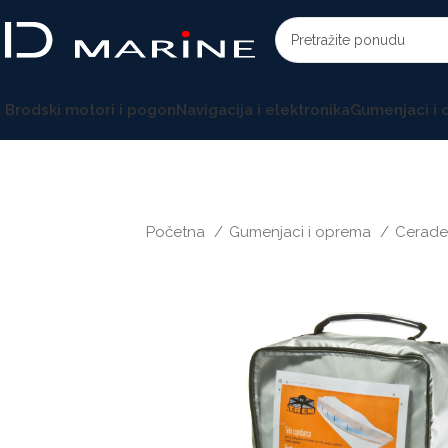
Brodski motori i pogon
Navigacija i elektronika
Gumenjaci i
Početna
Gumenjaci i oprema
Cerade