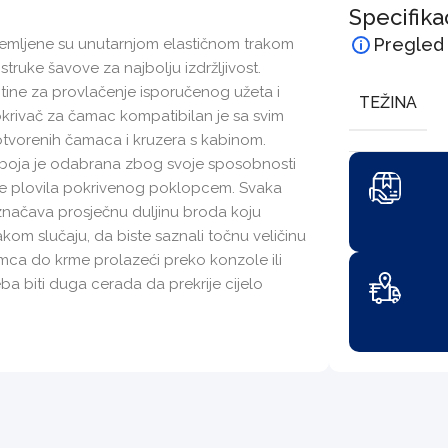
Specifika
Pregled
opremljene su unutarnjom elastičnom trakom
ostruke šavove za najbolju izdržljivost.
ine za provlačenje isporučenog užeta i
TEŽINA
okrivač za čamac kompatibilan je sa svim
otvorenih čamaca i kruzera s kabinom.
na boja je odabrana zbog svoje sposobnosti
anje plovila pokrivenog poklopcem. Svaka
označava prosječnu duljinu broda koju
kom slučaju, da biste saznali točnu veličinu
ramca do krme prolazeći preko konzole ili
ba biti duga cerada da prekrije cijelo