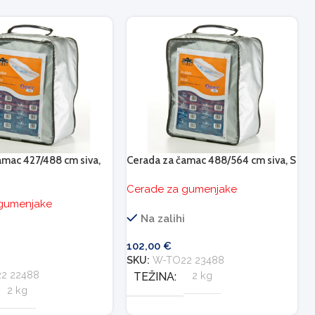
amac 427/488 cm siva,
Cerada za čamac 488/564 cm siva, S
Cerade za gumenjake
 gumenjake
Na zalihi
i
102,00
€
SKU:
W-TO22 23488
2 22488
TEŽINA
2 kg
2 kg