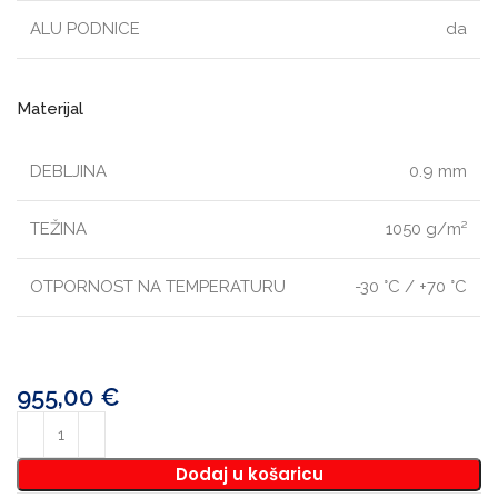
ALU PODNICE
da
Materijal
DEBLJINA
0.9 mm
TEŽINA
1050 g/m²
OTPORNOST NA TEMPERATURU
-30 °C / +70 °C
955,00
€
Dodaj u košaricu