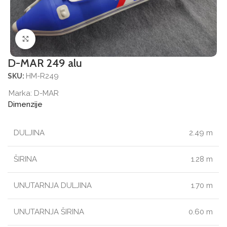
Povećajte sliku
D-MAR 249 alu
HM-R249
SKU:
Marka:
D-MAR
Dimenzije
DULJINA
2.49 m
ŠIRINA
1.28 m
UNUTARNJA DULJINA
1.70 m
UNUTARNJA ŠIRINA
0.60 m