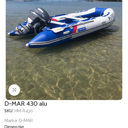
Povećajte sliku
D-MAR 430 alu
HM-R430
SKU:
Marka:
D-MAR
Dimenzije