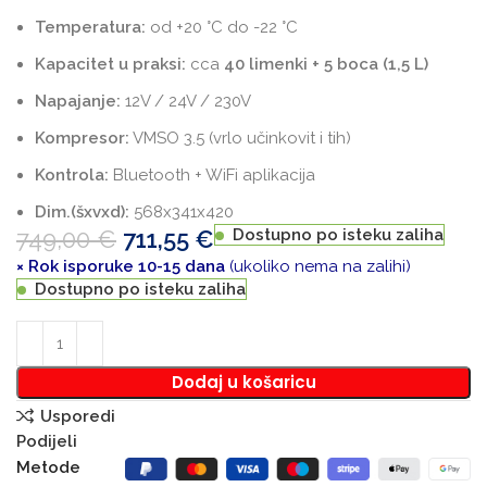
Temperatura:
od +20 °C do -22 °C
Kapacitet u praksi:
cca
40 limenki + 5 boca (1,5 L)
Napajanje:
12V / 24V / 230V
Kompresor:
VMSO 3.5 (vrlo učinkovit i tih)
Kontrola:
Bluetooth + WiFi aplikacija
Dim.(šxvxd):
568x341x420
749,00
€
711,55
€
Dostupno po isteku zaliha
× Rok isporuke 10-15 dana
(ukoliko nema na zalihi)
Dostupno po isteku zaliha
Dodaj u košaricu
Usporedi
Podijeli
Metode