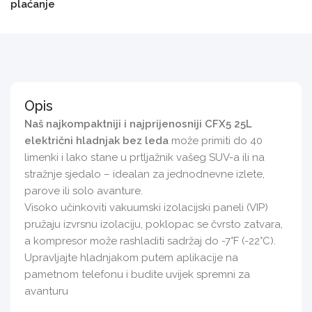
plaćanje
Opis
Naš najkompaktniji i najprijenosniji CFX5 25L
električni hladnjak bez leda
može primiti do 40
limenki i lako stane u prtljažnik vašeg SUV-a ili na
stražnje sjedalo – idealan za jednodnevne izlete,
parove ili solo avanture.
Visoko učinkoviti vakuumski izolacijski paneli (VIP)
pružaju izvrsnu izolaciju, poklopac se čvrsto zatvara,
a kompresor može rashladiti sadržaj do -7°F (-22°C).
Upravljajte hladnjakom putem aplikacije na
pametnom telefonu i budite uvijek spremni za
avanturu