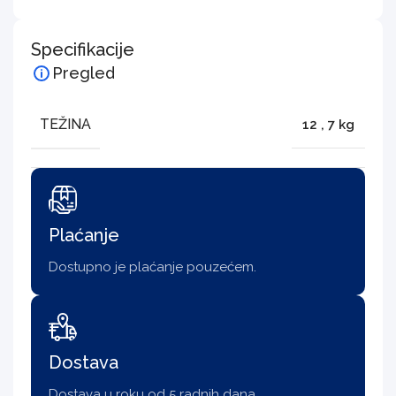
Specifikacije
Pregled
TEŽINA
12
,
7 kg
Plaćanje
Dostupno je plaćanje pouzećem.
Dostava
Dostava u roku od 5 radnih dana.