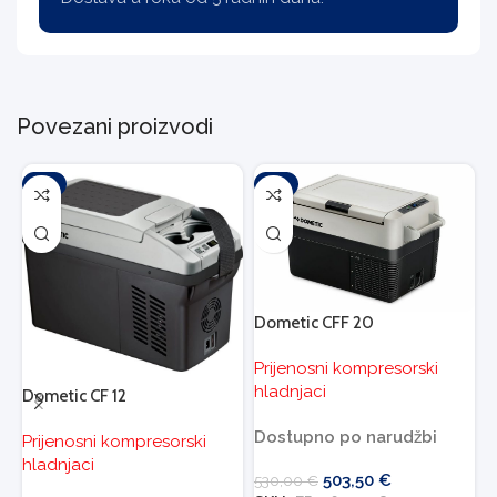
Povezani proizvodi
-5%
-5%
Dometic CFF 20
D
Prijenosni kompresorski
P
hladnjaci
h
Dometic CF 12
Dostupno po narudžbi
Prijenosni kompresorski
hladnjaci
503,50
€
530,00
€
6