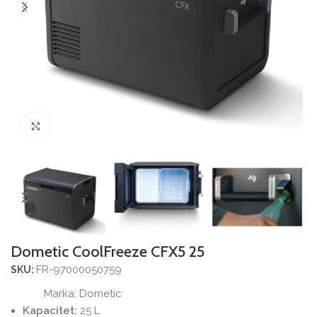
Povećajte sliku
Dometic CoolFreeze CFX5 25
FR-97000050759
SKU:
Marka:
Dometic
Kapacitet:
25 L