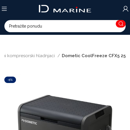
osni kompresorski hladnjaci
Dometic CoolFreeze CFX5 25
-5%