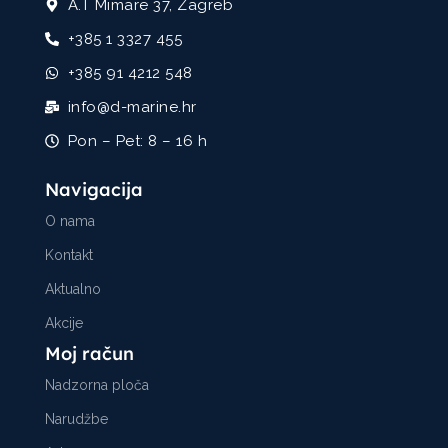
A.T Mimare 37, Zagreb
+385 1 3327 455
+385 91 4212 548
info@d-marine.hr
Pon – Pet: 8 – 16 h
Navigacija
O nama
Kontakt
Aktualno
Akcije
Moj račun
Nadzorna ploča
Narudžbe