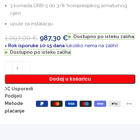
3 komada ORB-5 do 3/8 “kompresijskog armaturnog
cijevi
upute za instalaciju
1.097,00
€
987,30
€
Dostupno po isteku zaliha
× Rok isporuke 10-15 dana
(ukoliko nema na zalihi)
Dostupno po isteku zaliha
Dodaj u košaricu
Usporedi
Podijeli
Metode
plaćanje