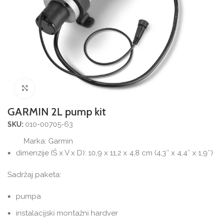
Povećajte sliku
GARMIN 2L pump kit
010-00705-63
SKU:
Marka:
Garmin
dimenzije (Š x V x D): 10,9 x 11,2 x 4,8 cm (4,3″ x 4,4″ x 1,9″)
Sadržaj paketa:
pumpa
instalacijski montažni hardver