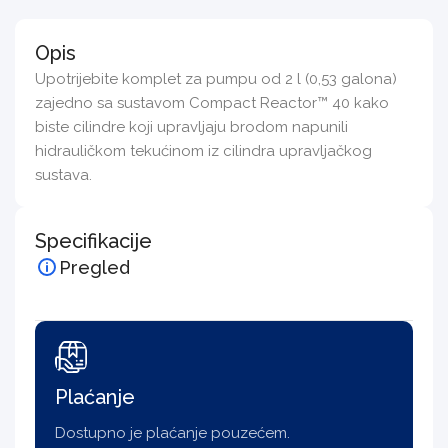
Opis
Upotrijebite komplet za pumpu od 2 l (0,53 galona)
zajedno sa sustavom Compact Reactor™ 40 kako
biste cilindre koji upravljaju brodom napunili
hidrauličkom tekućinom iz cilindra upravljačkog
sustava.
Specifikacije
Pregled
Plaćanje
Dostupno je plaćanje pouzećem.