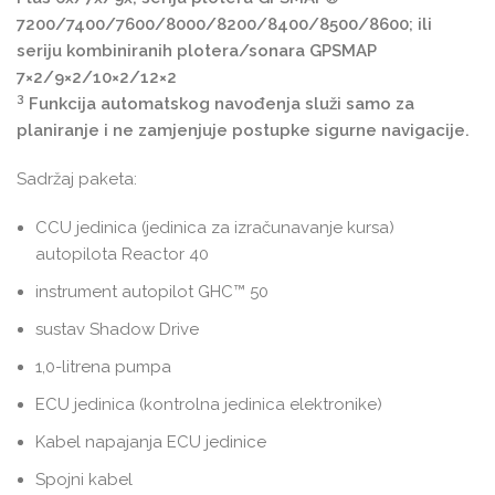
7200/7400/7600/8000/8200/8400/8500/8600; ili
seriju kombiniranih plotera/sonara GPSMAP
7×2/9×2/10×2/12×2
3
Funkcija automatskog navođenja služi samo za
planiranje i ne zamjenjuje postupke sigurne navigacije.
Sadržaj paketa:
CCU jedinica (jedinica za izračunavanje kursa)
autopilota Reactor 40
instrument autopilot GHC™ 50
sustav Shadow Drive
1,0-litrena pumpa
ECU jedinica (kontrolna jedinica elektronike)
Kabel napajanja ECU jedinice
Spojni kabel