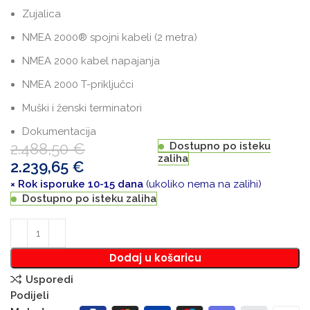
Zujalica
NMEA 2000® spojni kabeli (2 metra)
NMEA 2000 kabel napajanja
NMEA 2000 T-priključci
Muški i ženski terminatori
Dokumentacija
2.488,50
€
Dostupno po isteku
zaliha
2.239,65
€
× Rok isporuke 10-15 dana
(ukoliko nema na zalihi)
Dostupno po isteku zaliha
Dodaj u košaricu
Usporedi
Podijeli