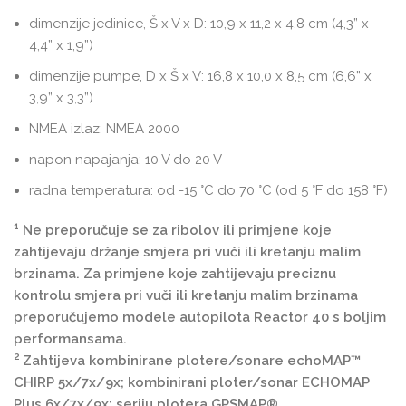
dimenzije jedinice, Š x V x D: 10,9 x 11,2 x 4,8 cm (4,3” x
4,4” x 1,9”)
dimenzije pumpe, D x Š x V: 16,8 x 10,0 x 8,5 cm (6,6” x
3,9” x 3,3”)
NMEA izlaz: NMEA 2000
napon napajanja: 10 V do 20 V
radna temperatura: od -15 °C do 70 °C (od 5 °F do 158 °F)
1
Ne preporučuje se za ribolov ili primjene koje
zahtijevaju držanje smjera pri vuči ili kretanju malim
brzinama. Za primjene koje zahtijevaju preciznu
kontrolu smjera pri vuči ili kretanju malim brzinama
preporučujemo modele autopilota Reactor 40 s boljim
performansama.
2
Zahtijeva kombinirane plotere/sonare echoMAP™
CHIRP 5x/7x/9x; kombinirani ploter/sonar ECHOMAP
Plus 6x/7x/9x; seriju plotera GPSMAP®