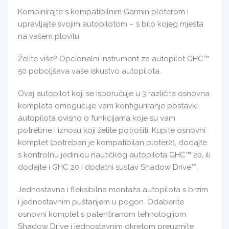
Kombinirajte s kompatibilnim Garmin ploterom i
upravljajte svojim autopilotom – s bilo kojeg mjesta
na vašem plovilu.
Želite više? Opcionalni instrument za autopilot GHC™
50 poboljšava vaše iskustvo autopilota.
Ovaj autopilot koji se isporučuje u 3 različita osnovna
kompleta omogućuje vam konfiguriranje postavki
autopilota ovisno o funkcijama koje su vam
potrebne i iznosu koji želite potrošiti. Kupite osnovni
komplet (potreban je kompatibilan ploter2), dodajte
s kontrolnu jedinicu nautičkog autopilota GHC™ 20, ili
dodajte i GHC 20 i dodatni sustav Shadow Drive™.
Jednostavna i fleksibilna montaža autopilota s brzim
i jednostavnim puštanjem u pogon. Odaberite
osnovni komplet s patentiranom tehnologijom
Shadow Drive i jednostavnim okretom preuzmite