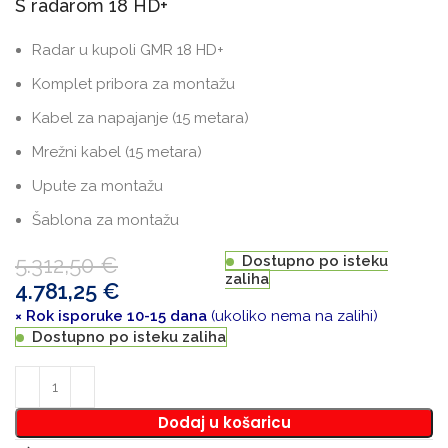
S radarom 18 HD+
Radar u kupoli GMR 18 HD+
Komplet pribora za montažu
Kabel za napajanje (15 metara)
Mrežni kabel (15 metara)
Upute za montažu
Šablona za montažu
5.312,50
€
Dostupno po isteku
zaliha
4.781,25
€
× Rok isporuke 10-15 dana
(ukoliko nema na zalihi)
Dostupno po isteku zaliha
Dodaj u košaricu