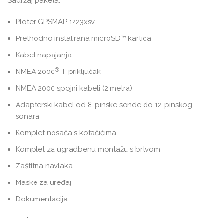
Sadržaj paketa:
Ploter GPSMAP 1223xsv
Prethodno instalirana microSD™ kartica
Kabel napajanja
®
NMEA 2000
T-priključak
NMEA 2000 spojni kabeli (2 metra)
Adapterski kabel od 8-pinske sonde do 12-pinskog
sonara
Komplet nosača s kotačićima
Komplet za ugradbenu montažu s brtvom
Zaštitna navlaka
Maske za uređaj
Dokumentacija