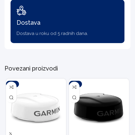
Dostava
Dostava u roku od 5 radnih dana.
Povezani proizvodi
-10%
-10%