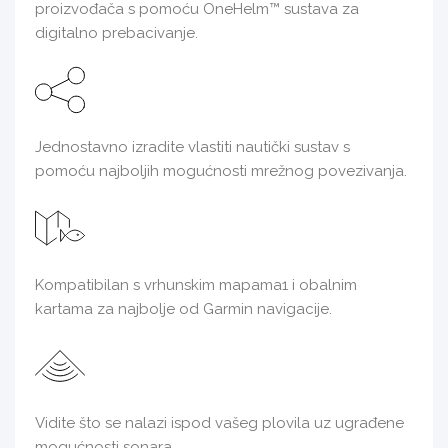
proizvođača s pomoću OneHelm™ sustava za
digitalno prebacivanje.
Jednostavno izradite vlastiti nautički sustav s
pomoću najboljih mogućnosti mrežnog povezivanja.
Kompatibilan s vrhunskim mapama1 i obalnim
kartama za najbolje od Garmin navigacije.
Vidite što se nalazi ispod vašeg plovila uz ugrađene
mogućnosti sonara