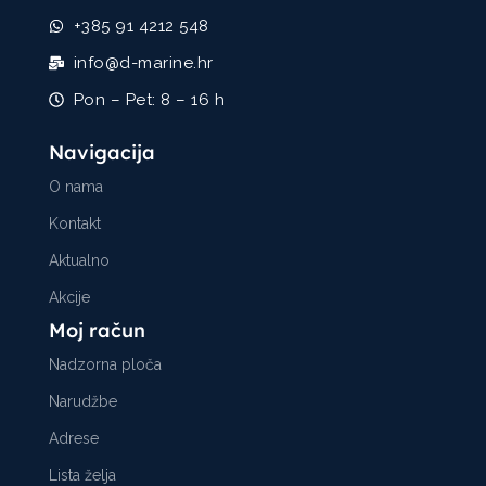
+385 91 4212 548
info@d-marine.hr
Pon – Pet: 8 – 16 h
Navigacija
O nama
Kontakt
Aktualno
Akcije
Moj račun
Nadzorna ploča
Narudžbe
Adrese
Lista želja