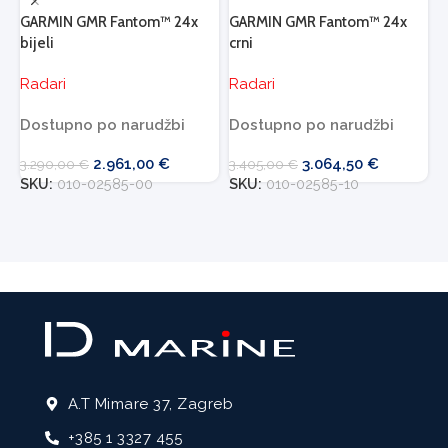
GARMIN GMR Fantom™ 24x
GARMIN GMR Fantom™ 24x
G
bijeli
crni
R
Radari
Radari
Dostupno po narudžbi
Dostupno po narudžbi
2
2.961,00
€
3.064,50
€
3.290,00
€
3.405,00
€
S
SKU:
010-02585-00
SKU:
010-02585-10
A.T Mimare 37, Zagreb
+385 1 3327 455