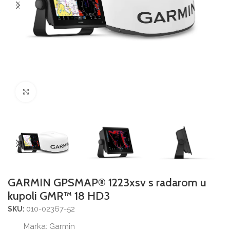
Povećajte sliku
GARMIN GPSMAP® 1223xsv s radarom u
kupoli GMR™ 18 HD3
010-02367-52
SKU:
Marka:
Garmin