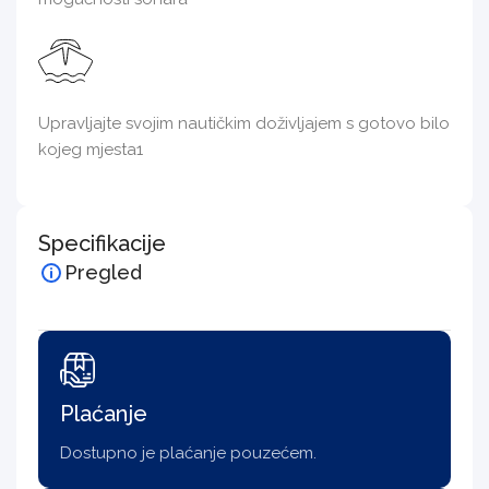
Upravljajte svojim nautičkim doživljajem s gotovo bilo
kojeg mjesta1
Specifikacije
Pregled
Plaćanje
Dostupno je plaćanje pouzećem.