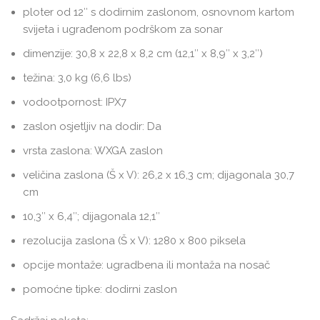
ploter od 12″ s dodirnim zaslonom, osnovnom kartom
svijeta i ugrađenom podrškom za sonar
dimenzije: 30,8 x 22,8 x 8,2 cm (12,1″ x 8,9″ x 3,2″)
težina: 3,0 kg (6,6 lbs)
vodootpornost: IPX7
zaslon osjetljiv na dodir: Da
vrsta zaslona: WXGA zaslon
veličina zaslona (Š x V): 26,2 x 16,3 cm; dijagonala 30,7
cm
10,3″ x 6,4″; dijagonala 12,1″
rezolucija zaslona (Š x V): 1280 x 800 piksela
opcije montaže: ugradbena ili montaža na nosač
pomoćne tipke: dodirni zaslon