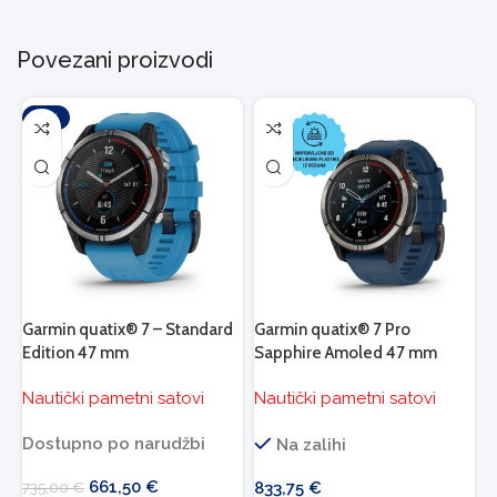
Povezani proizvodi
-10%
Garmin quatix® 7 – Standard
Garmin quatix® 7 Pro
Edition 47 mm
Sapphire Amoled 47 mm
Nautički pametni satovi
Nautički pametni satovi
Dostupno po narudžbi
Na zalihi
661,50
€
735,00
€
833,75
€