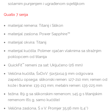
solarnim punjenjem i ugrađenom svjetiljkom
Quatix 7 serija
materijal remena: Titanij i Silikon
materijal zaslona: Power Sapphire™
materijal okvira: Titanij
materijal kućišta: Polimer ojačan vlaknima sa stražnjim
poklopcem od titanija
™
QuickFit
remeni za sat: Uključeno (26 mm)
Veličina kućišta, ŠxDxV: 51x51x14,9 mm odgovara
zapešću opsega: silikonski remen: 127-210 mm; remen od
kože i tkanine: 135-213 mm; metalni remen: 135-225 mm
težina: 89 g sa silikonskim remenom; 145 g s titanijskim
remenom (61 g, samo kućište)
Veličina zaslona, Š x V: Promjer 35,56 mm (1,4″)