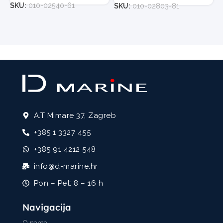
SKU:
010-02540-61
SKU:
010-02803-81
A.T Mimare 37, Zagreb
+385 1 3327 455
+385 91 4212 548
info@d-marine.hr
Pon – Pet: 8 – 16 h
Navigacija