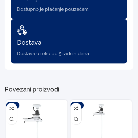
Dostupno je plaćanje pouzećem.
Dostava
Dostava u roku od 5 radnih dana.
Povezani proizvodi
-10%
-10%