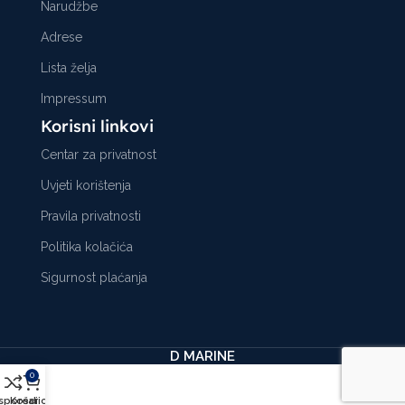
Narudžbe
Adrese
Lista želja
Impressum
Korisni linkovi
Centar za privatnost
Uvjeti korištenja
Pravila privatnosti
Politika kolačića
Sigurnost plaćanja
D MARINE
0
sporedi
Košarica