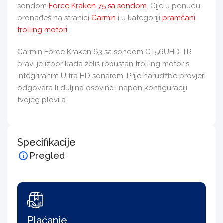
sondom
Force Kraken 75 sa sondom
. Cijelu ponudu
pronađeš na stranici
Garmin
i u kategoriji
pramčani
trolling motori
.
Garmin Force Kraken 63 sa sondom GT56UHD-TR
pravi je izbor kada želiš robustan trolling motor s
integriranim Ultra HD sonarom. Prije narudžbe provjeri
odgovara li duljina osovine i napon konfiguraciji
tvojeg plovila.
Specifikacije
Pregled
Plaćanje