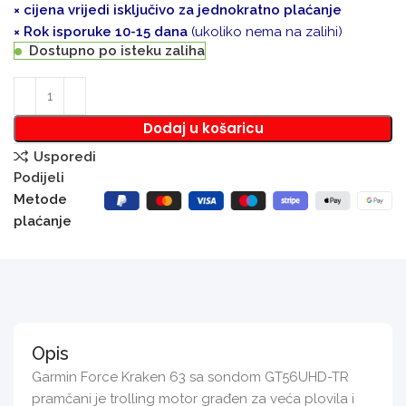
× cijena vrijedi isključivo za jednokratno plaćanje
× Rok isporuke 10-15 dana
(ukoliko nema na zalihi)
Dostupno po isteku zaliha
Dodaj u košaricu
Usporedi
Podijeli
Metode
plaćanje
Opis
Garmin Force Kraken 63 sa sondom GT56UHD-TR
pramčani je trolling motor građen za veća plovila i