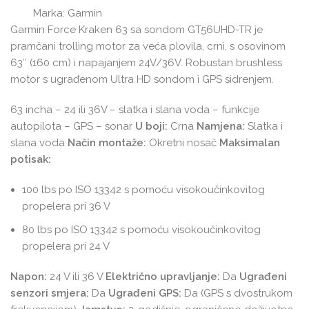
Marka:
Garmin
Garmin Force Kraken 63 sa sondom GT56UHD-TR je
pramčani trolling motor za veća plovila, crni, s osovinom
63″ (160 cm) i napajanjem 24V/36V. Robustan brushless
motor s ugrađenom Ultra HD sondom i GPS sidrenjem.
63 incha – 24 ili 36V – slatka i slana voda – funkcije
autopilota – GPS – sonar
U boji:
Crna
Namjena:
Slatka i
slana voda
Način montaže:
Okretni nosač
Maksimalan
potisak:
100 lbs po ISO 13342 s pomoću visokoučinkovitog
propelera pri 36 V
80 lbs po ISO 13342 s pomoću visokoučinkovitog
propelera pri 24 V
Napon:
24 V ili 36 V
Električno upravljanje:
Da
Ugrađeni
senzori smjera:
Da
Ugrađeni GPS:
Da (GPS s dvostrukom