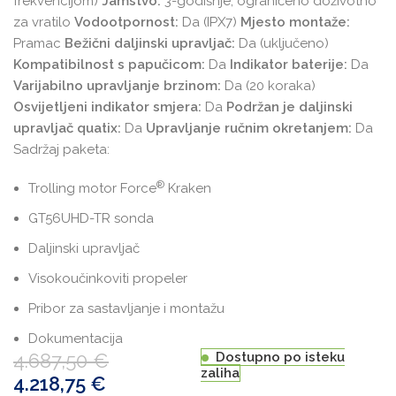
frekvencijom)
Jamstvo:
3-godišnje, ograničeno doživotno
za vratilo
Vodootpornost:
Da (IPX7)
Mjesto montaže:
Pramac
Bežični daljinski upravljač:
Da (uključeno)
Kompatibilnost s papučicom:
Da
Indikator baterije:
Da
Varijabilno upravljanje brzinom:
Da (20 koraka)
Osvijetljeni indikator smjera:
Da
Podržan je daljinski
upravljač quatix:
Da
Upravljanje ručnim okretanjem:
Da
Sadržaj paketa:
®
Trolling motor Force
Kraken
GT56UHD-TR sonda
Daljinski upravljač
Visokoučinkoviti propeler
Pribor za sastavljanje i montažu
Dokumentacija
4.687,50
€
Dostupno po isteku
zaliha
4.218,75
€