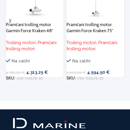
Pramčani trolling motor
Pramčani trolling motor
P
Garmin Force Kraken 48″
Garmin Force Kraken 75″
G
(121.9 cm) 24V/36V – bijeli
(190.5 cm) 24V/36V – bijeli
(
Trolling motori
,
Pramčani
Trolling motori
,
Pramčani
T
G
trolling motori
trolling motori
t
D
Na zalihi
Na zalihi
4.313,25
€
4.594,50
€
4
4.792,50
€
5.105,00
€
S
SKU:
010-02574-30
SKU:
010-02574-10