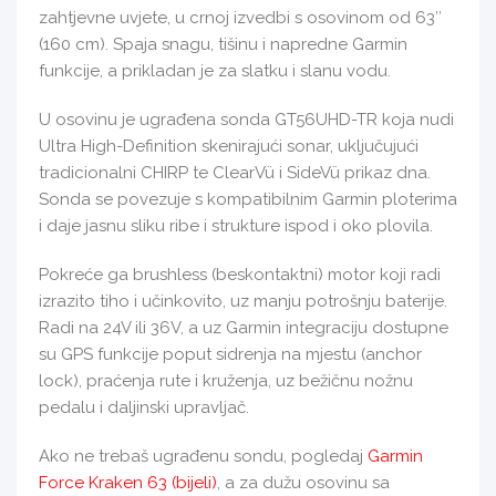
zahtjevne uvjete, u crnoj izvedbi s osovinom od 63″
(160 cm). Spaja snagu, tišinu i napredne Garmin
funkcije, a prikladan je za slatku i slanu vodu.
U osovinu je ugrađena sonda GT56UHD-TR koja nudi
Ultra High-Definition skenirajući sonar, uključujući
tradicionalni CHIRP te ClearVü i SideVü prikaz dna.
Sonda se povezuje s kompatibilnim Garmin ploterima
i daje jasnu sliku ribe i strukture ispod i oko plovila.
Pokreće ga brushless (beskontaktni) motor koji radi
izrazito tiho i učinkovito, uz manju potrošnju baterije.
Radi na 24V ili 36V, a uz Garmin integraciju dostupne
su GPS funkcije poput sidrenja na mjestu (anchor
lock), praćenja rute i kruženja, uz bežičnu nožnu
pedalu i daljinski upravljač.
Ako ne trebaš ugrađenu sondu, pogledaj
Garmin
Force Kraken 63 (bijeli)
, a za dužu osovinu sa