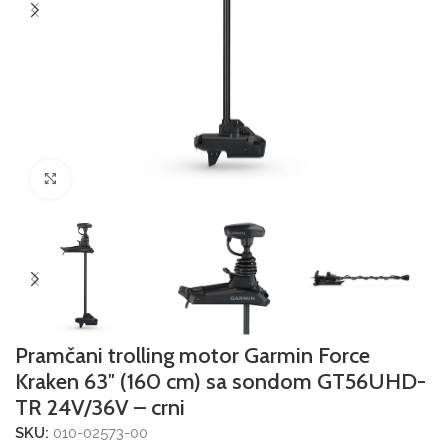
Povećajte sliku
Pramčani trolling motor Garmin Force
Kraken 63″ (160 cm) sa sondom GT56UHD-
TR 24V/36V – crni
SKU:
010-02573-00