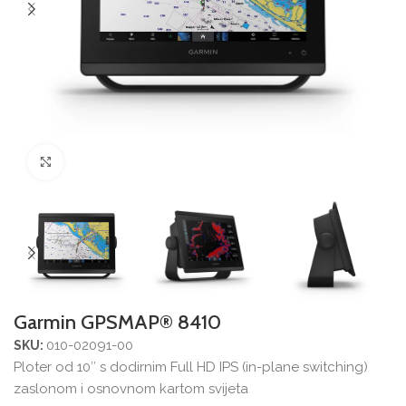
Povećajte sliku
Garmin GPSMAP® 8410
010-02091-00
SKU:
Ploter od 10″ s dodirnim Full HD IPS (in-plane switching)
zaslonom i osnovnom kartom svijeta