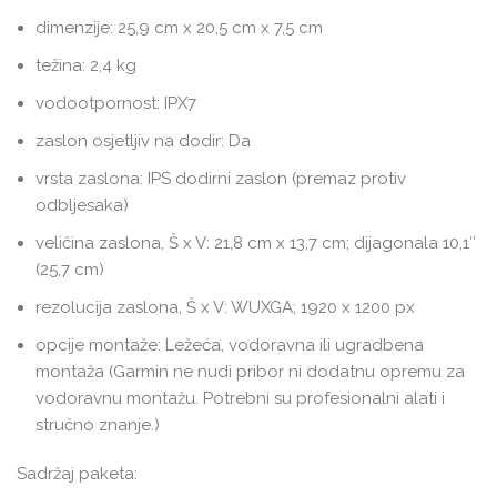
dimenzije: 25,9 cm x 20,5 cm x 7,5 cm
težina: 2,4 kg
vodootpornost: IPX7
zaslon osjetljiv na dodir: Da
vrsta zaslona: IPS dodirni zaslon (premaz protiv
odbljesaka)
veličina zaslona, Š x V: 21,8 cm x 13,7 cm; dijagonala 10,1″
(25,7 cm)
rezolucija zaslona, Š x V: WUXGA; 1920 x 1200 px
opcije montaže: Ležeća, vodoravna ili ugradbena
montaža (Garmin ne nudi pribor ni dodatnu opremu za
vodoravnu montažu. Potrebni su profesionalni alati i
stručno znanje.)
Sadržaj paketa: