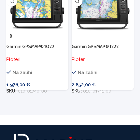
Garmin GPSMAP® 1022
Garmin GPSMAP® 1222
G
Ploteri
Ploteri
P
Na zalihi
Na zalihi
1.976,00
€
2.852,00
€
3
SKU:
010-01740-00
SKU:
010-01741-00
S