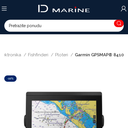
 elektronika
Fishfinderi
Ploteri
Garmin GPSMAP® 8410
-10%