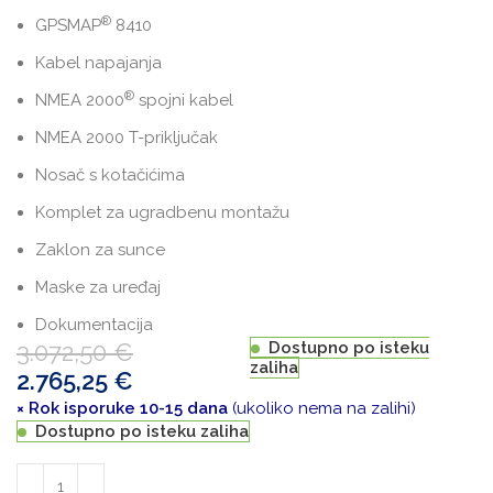
®
GPSMAP
8410
Kabel napajanja
®
NMEA 2000
spojni kabel
NMEA 2000 T-priključak
Nosač s kotačićima
Komplet za ugradbenu montažu
Zaklon za sunce
Maske za uređaj
Dokumentacija
3.072,50
€
Dostupno po isteku
zaliha
2.765,25
€
× Rok isporuke 10-15 dana
(ukoliko nema na zalihi)
Dostupno po isteku zaliha