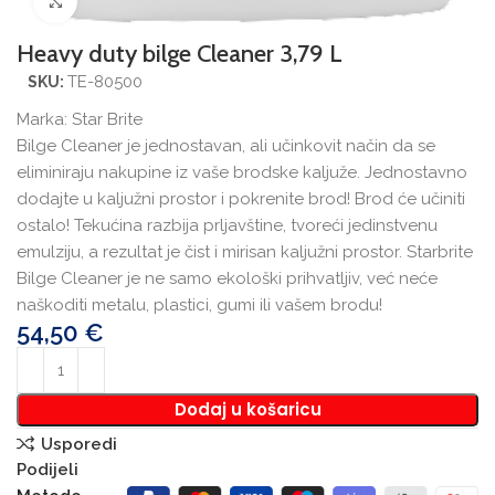
Povećajte sliku
Heavy duty bilge Cleaner 3,79 L
TE-80500
SKU:
Marka:
Star Brite
Bilge Cleaner je jednostavan, ali učinkovit način da se
eliminiraju nakupine iz vaše brodske kaljuže. Jednostavno
dodajte u kaljužni prostor i pokrenite brod! Brod će učiniti
ostalo! Tekućina razbija prljavštine, tvoreći jedinstvenu
emulziju, a rezultat je čist i mirisan kaljužni prostor. Starbrite
Bilge Cleaner je ne samo ekološki prihvatljiv, već neće
naškoditi metalu, plastici, gumi ili vašem brodu!
54,50
€
Dodaj u košaricu
Usporedi
Podijeli