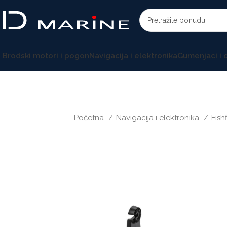
Brodski motori i pogon
Navigacija i elektronika
Gumenjaci i
Početna
Navigacija i elektronika
Fish