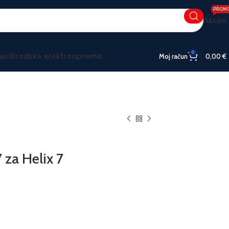
PROM
Akcije
0
avi
Brodska elektrooprema
Moj račun
0,00
€
za Helix 7