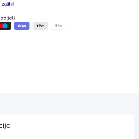
zalihi)
odijeli
cije