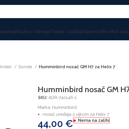
 oprema
Paluba i sidrenje
Tende i zaštita
Sigurnost
Brodski sust
finderi
Sonde
Humminbird nosač GM H7 za Helix 7
Humminbird nosač GM H7 
ADR-740146-1
SKU:
Marka:
Humminbird
nosač uređaja s vijkom za Helix 7
44,00
€
Nema na zalihi