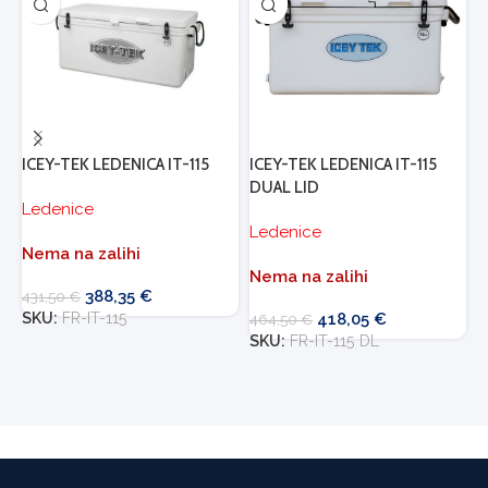
ICEY-TEK LEDENICA IT-115
ICEY-TEK LEDENICA IT-115
I
DUAL LID
Ledenice
L
Ledenice
Nema na zalihi
D
Nema na zalihi
388,35
€
431,50
€
6
SKU:
FR-IT-115
418,05
€
S
464,50
€
SKU:
FR-IT-115 DL