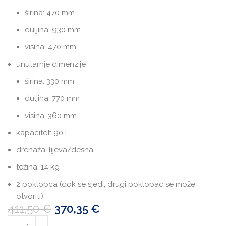
širina: 470 mm
duljina: 930 mm
visina: 470 mm
unutarnje dimenzije
širina: 330 mm
duljina: 770 mm
visina: 360 mm
kapacitet: 90 L
drenaža: lijeva/desna
težina: 14 kg
2 poklopca (dok se sjedi, drugi poklopac se može
otvoriti)
411,50
€
370,35
€