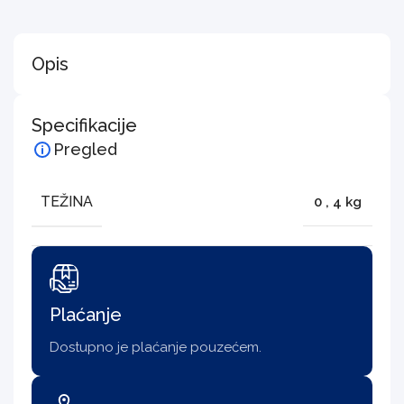
Opis
Specifikacije
Pregled
TEŽINA
0
,
4 kg
Plaćanje
Dostupno je plaćanje pouzećem.