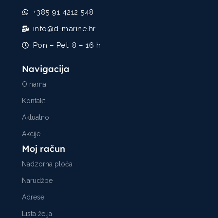
+385 91 4212 548
info@d-marine.hr
Pon – Pet: 8 – 16 h
Navigacija
O nama
Kontakt
Aktualno
Akcije
Moj račun
Nadzorna ploča
Narudžbe
Adrese
Lista želja