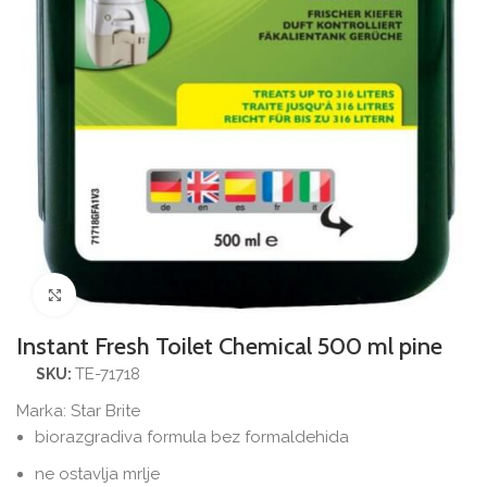
Povećajte sliku
Instant Fresh Toilet Chemical 500 ml pine
TE-71718
SKU:
Marka:
Star Brite
biorazgradiva formula bez formaldehida
ne ostavlja mrlje