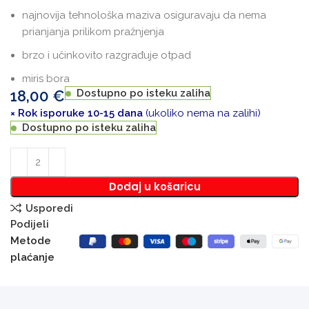
najnovija tehnološka maziva osiguravaju da nema
prianjanja prilikom pražnjenja
brzo i učinkovito razgrađuje otpad
miris bora
18,00
€
Dostupno po isteku zaliha
× Rok isporuke 10-15 dana
(ukoliko nema na zalihi)
Dostupno po isteku zaliha
Dodaj u košaricu
Usporedi
Podijeli
Metode
plaćanje