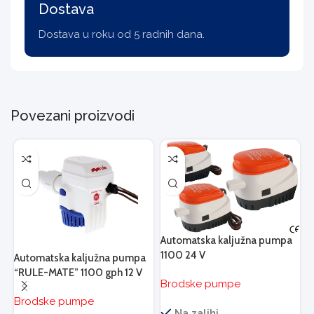
Dostava
Dostava u roku od 5 radnih dana.
Povezani proizvodi
Automatska kaljužna pumpa
A
1100 24 V
7
Automatska kaljužna pumpa
“RULE-MATE” 1100 gph 12 V
Brodske pumpe
B
Brodske pumpe
Na zalihi