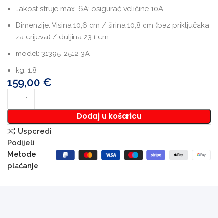
Jakost struje max. 6A; osigurač veličine 10A
Dimenzije: Visina 10,6 cm / širina 10,8 cm (bez priključaka
za crijeva) / duljina 23,1 cm
model: 31395-2512-3A
kg: 1,8
159,00
€
Dodaj u košaricu
Usporedi
Podijeli
Metode
plaćanje