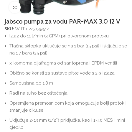
Povećajte sliku
Jabsco pumpa za vodu PAR-MAX 3.0 12 V
W-IT 0223139512
SKU:
Izlaz do 11 l/min (3 GPM) pri otvorenom protoku
Tlačna sklopka uključuje se na 1 bar (15 psi) i isključuje se
na 1,7 bara (25 psi)
3-komorna dijafragma od santoprena i EPDM ventili
Obično se koristi za sustave pitke vode s 2-3 izlaza
Samousisna do 1,8 m
Radi na suho bez oštećenja
Opremljena premosnicom koja omogućuje bolji protok i
smanjuje cikluse
Uključuje 2×13 mm (1/2″) priključka, kao i 1×40 MESH mini
cjedilo