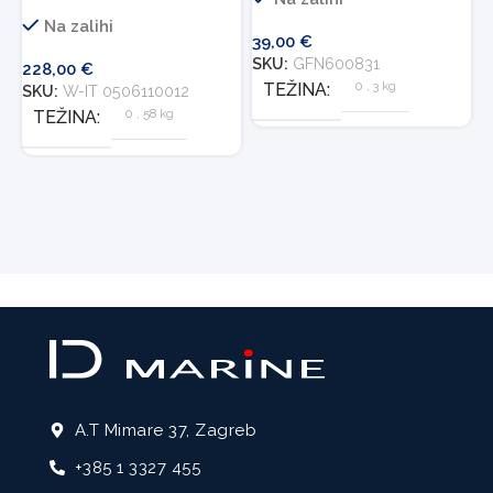
Na zalihi
39,00
€
3
SKU:
GFN600831
S
228,00
€
0
,
3 kg
TEŽINA
SKU:
W-IT 0506110012
0
,
58 kg
TEŽINA
A.T Mimare 37, Zagreb
+385 1 3327 455