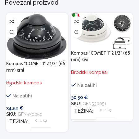
Povezani proizvodi
Kompas “COMET 1″ 2 1/2” (65
mm) sivi
Kompas “COMET 1″ 2 1/2” (65
mm) crni
Brodski kompasi
Brodski kompasi
Na zalihi
K
B
Na zalihi
30,50
€
o
SKU:
GFN530051
B
34,50
€
0
,
1 kg
TEŽINA
SKU:
GFN530050
D
0
,
1 kg
TEŽINA
1
S