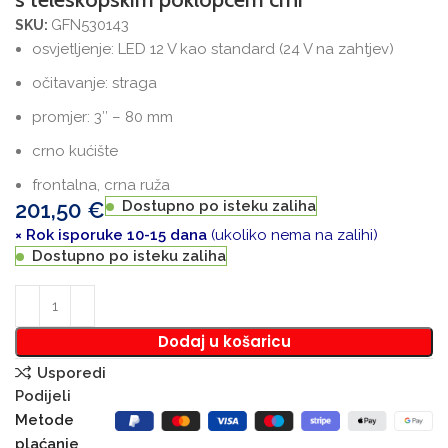
GFN530143
SKU:
osvjetljenje: LED 12 V kao standard (24 V na zahtjev)
očitavanje: straga
promjer: 3″ – 80 mm
crno kućište
frontalna, crna ruža
201,50
€
Dostupno po isteku zaliha
× Rok isporuke 10-15 dana
(ukoliko nema na zalihi)
Dostupno po isteku zaliha
Dodaj u košaricu
Usporedi
Podijeli
Metode
plaćanje