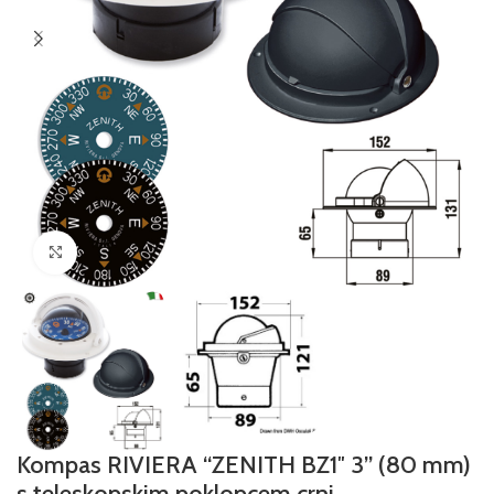
Povećajte sliku
Kompas RIVIERA “ZENITH BZ1″ 3” (80 mm)
s teleskopskim poklopcem crni