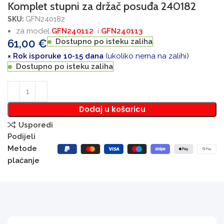
Komplet stupni za držač posuđa 240182
GFN240182
SKU:
za model
GFN240112
i
GFN240113
61,00
€
Dostupno po isteku zaliha
× Rok isporuke 10-15 dana
(ukoliko nema na zalihi)
Dostupno po isteku zaliha
Dodaj u košaricu
Usporedi
Podijeli
Metode
plaćanje