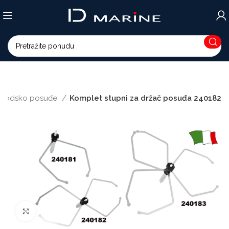
Brodsko posuđe
Komplet stupni za držač posuđa 240182
Povećajte sliku