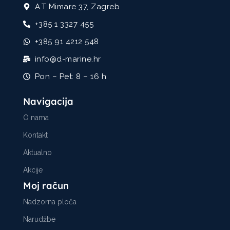
A.T Mimare 37, Zagreb
+385 1 3327 455
+385 91 4212 548
info@d-marine.hr
Pon – Pet: 8 – 16 h
Navigacija
O nama
Kontakt
Aktualno
Akcije
Moj račun
Nadzorna ploča
Narudžbe