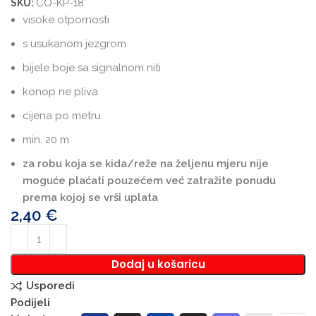
CO-KP-18
SKU:
visoke otpornosti
s usukanom jezgrom
bijele boje sa signalnom niti
konop ne pliva
cijena po metru
min. 20 m
za robu koja se kida/reže na željenu mjeru nije
moguće plaćati pouzećem već zatražite ponudu
prema kojoj se vrši uplata
2,40
€
Dodaj u košaricu
Usporedi
Podijeli