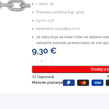
c (mm): 28
Prekidna čvrstoća (kg): 5000
kg/m: 2,37
minimalna narudžba 10 m
za robu koja se kida/reže na željenu m
zatražite ponudu prema kojoj se vrši upl
9,30
€
Dodaj u 
P
Usporedi
Metode plaćanje