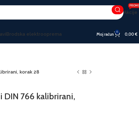
PROM
Akcije
0
avi
Brodska elektrooprema
Moj račun
0,00
€
ibrirani, korak 28
DIN 766 kalibrirani,