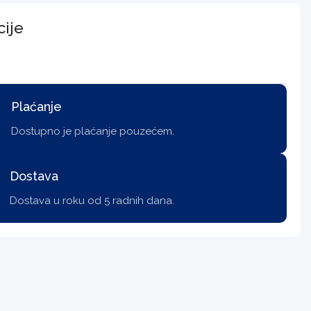
cije
Plaćanje
Dostupno je plaćanje pouzećem.
Dostava
Dostava u roku od 5 radnih dana.