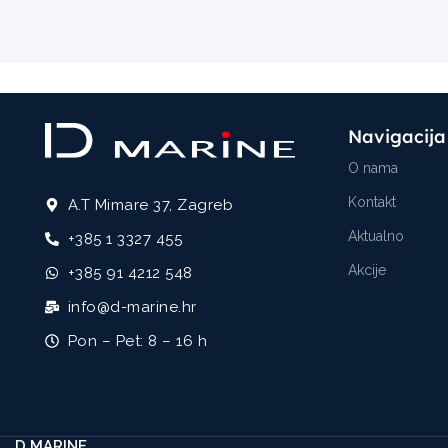
Navigacija
O nama
Kontakt
A.T Mimare 37, Zagreb
Aktualno
+385 1 3327 455
Akcije
+385 91 4212 548
info@d-marine.hr
Pon – Pet: 8 – 16 h
D MARINE