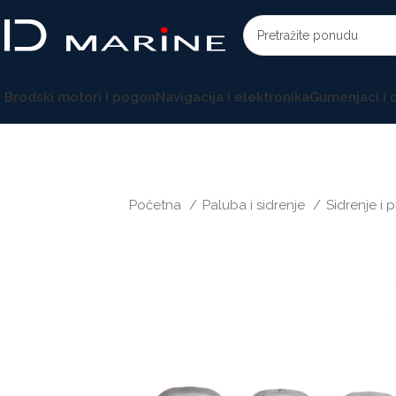
Brodski motori i pogon
Navigacija i elektronika
Gumenjaci i
Početna
Paluba i sidrenje
Sidrenje i 