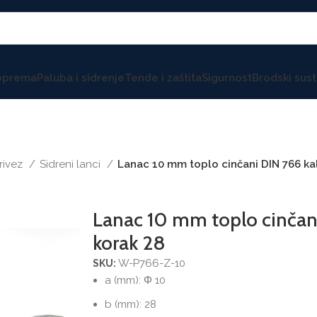
 oprema
Paluba i sidrenje
Tende i zaštita
Sigurnost
Brodski sust
privez
Sidreni lanci
Lanac 10 mm toplo cinčani DIN 766 kal
Lanac 10 mm toplo cinčani 
korak 28
W-P766-Z-10
SKU:
a (mm): Φ 10
b (mm): 28