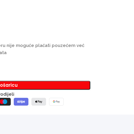
jeru nije moguće plaćati pouzećem već
ata
košaricu
odijeli