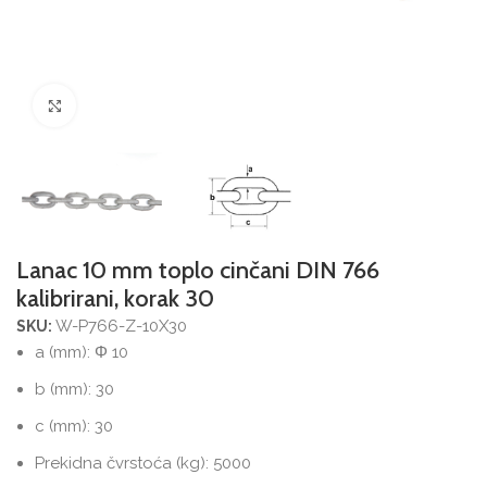
Povećajte sliku
Lanac 10 mm toplo cinčani DIN 766
kalibrirani, korak 30
W-P766-Z-10X30
SKU:
a (mm): Φ 10
b (mm): 30
c (mm): 30
Prekidna čvrstoća (kg): 5000