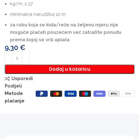
kg/m: 2,37
minimalna narudžba 10 m
za robu koja se kida/reže na željenu mjeru nije
moguće plaćati pouzećem već zatražite ponudu
prema kojoj se vrši uplata
9,30
€
Dodaj u košaricu
Usporedi
Podijeli
Metode
plaćanje