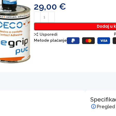
29,00
€
Dodaj u 
P
Usporedi
Metode plaćanje
Specifika
Pregled