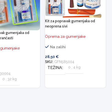
Kit za popravak gumenjaka od
neoprena sivi
avak gumenjaka od
Oprema za gumenjake
rančasti
Na zalihi
 gumenjake
28,50
€
i
SKU:
GFN585004
TEŽINA
0
,
4 kg
30004
0
,
32 kg