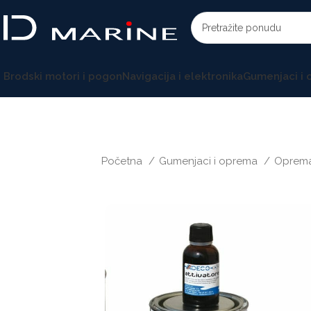
Brodski motori i pogon
Navigacija i elektronika
Gumenjaci i
Početna
Gumenjaci i oprema
Oprema