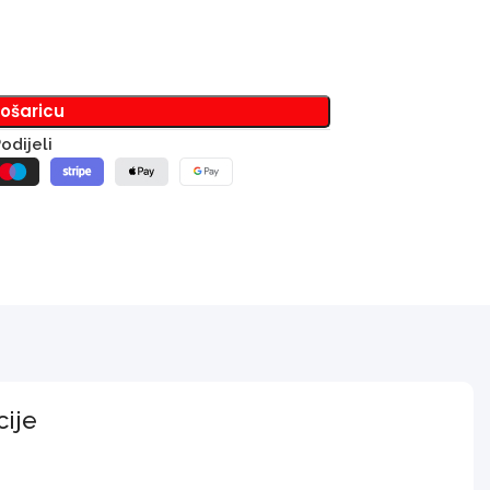
košaricu
odijeli
cije