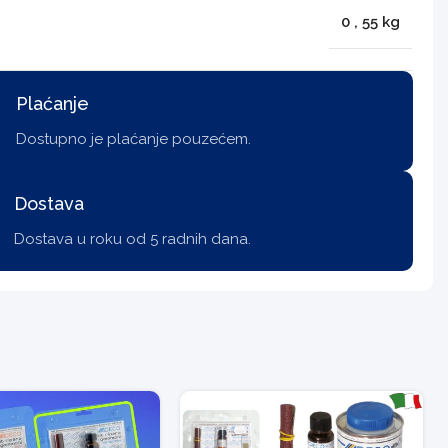
0
,
55 kg
Plaćanje
Dostupno je plaćanje pouzećem.
Dostava
Dostava u roku od 5 radnih dana.