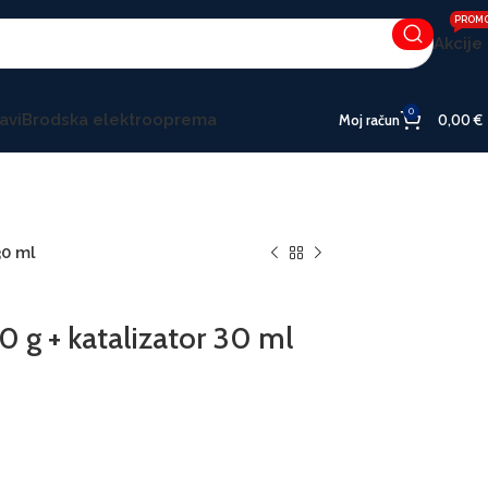
PROM
Akcije
0
avi
Brodska elektrooprema
Moj račun
0,00
€
30 ml
 g + katalizator 30 ml