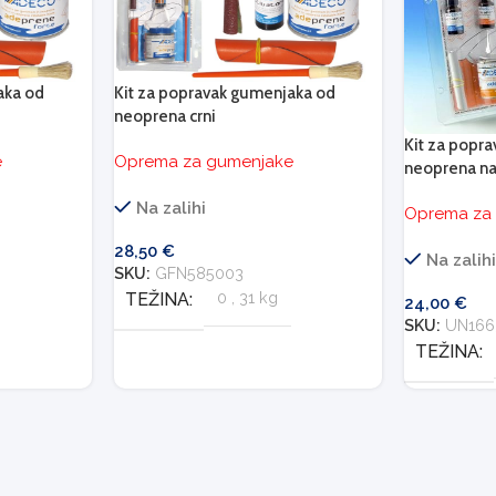
aka od
Kit za popravak gumenjaka od
neoprena crni
Kit za popr
e
Oprema za gumenjake
neoprena na
Na zalihi
Oprema za
28,50
€
Na zalih
SKU:
GFN585003
TEŽINA
0
,
31 kg
24,00
€
SKU:
UN166
TEŽINA