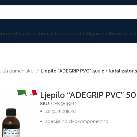
 oprema
Paluba i sidrenje
Tende i zaštita
Sigurnost
Brodski sust
 za gumenjake
Ljepilo “ADEGRIP PVC” 500 g + katalizator 
Ljepilo “ADEGRIP PVC” 500
GFN584962
SKU:
za gumenjake
specijalno dvokomponentno