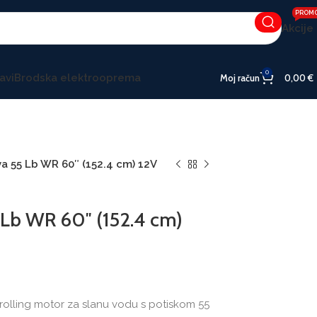
PROM
Akcije
0
avi
Brodska elektrooprema
Moj račun
0,00
€
 55 Lb WR 60″ (152.4 cm) 12V
Lb WR 60″ (152.4 cm)
rolling motor za slanu vodu s potiskom 55