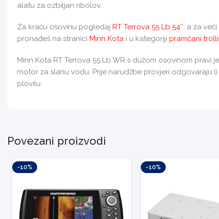
alatu za ozbiljan ribolov.
Za kraću osovinu pogledaj
RT Terrova 55 Lb 54″
, a za već
pronađeš na stranici
Minn Kota
i u kategoriji
pramčani troll
Minn Kota RT Terrova 55 Lb WR s dužom osovinom pravi je 
motor za slanu vodu. Prije narudžbe provjeri odgovaraju li
plovilu.
Povezani proizvodi
-10%
-10%