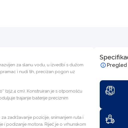
Specifika
Pregled
razvijen za slanu vodu, u izvedbi s dužom
 pramac i nudi tih, precizan pogon uz
0″ (152,4 cm). Konstruiran je s otpornošću
duljuje trajanje baterije preciznim
 za zadržavanje pozicije, snimanjem ruta i
je i podizanje motora. Riječ je o vrhunskom