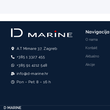
Navigacija
O nama
Kontakt
A.T Mimare 37, Zagreb
Aktualno
+385 1 3327 455
Akcije
+385 91 4212 548
info@d-marine.hr
Pon – Pet: 8 – 16 h
D MARINE