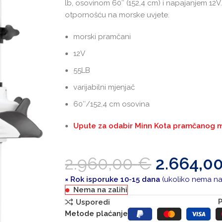
lb, osovinom 60″ (152,4 cm) i napajanjem 12V. 
otpornošću na morske uvjete.
morski pramčani
12V
55LB
varijabilni mjenjač
60″/152,4 cm osovina
Upute za odabir Minn Kota pramčanog 
2.960,00
€
2.664,0
× Rok isporuke 10-15 dana
(ukoliko nema na 
Nema na zalihi
P
Usporedi
Metode plaćanje