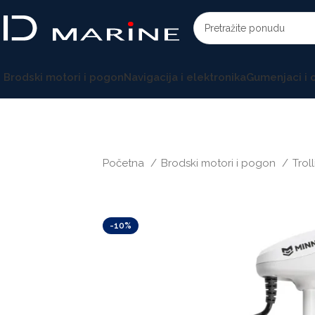
Brodski motori i pogon
Navigacija i elektronika
Gumenjaci i
Početna
Brodski motori i pogon
Trol
-10%