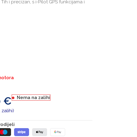
Tih i precizan, s i-Pilot GPS funkcijama i
motora
0
€
Nema na zalihi
zalihi)
odijeli