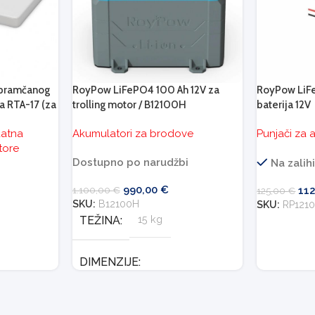
 pramčanog
RoyPow LiFePO4 100 Ah 12V za
RoyPow LiFe
a RTA-17 (za
trolling motor / B12100H
baterija 12V
e)
atna
Akumulatori za brodove
Punjači za 
tore
Dostupno po narudžbi
Na zalih
990,00
€
1.100,00
€
11
125,00
€
SKU:
B12100H
SKU:
RP121
TEŽINA
15 kg
DIMENZIJE
336 × 260 × 260 cm