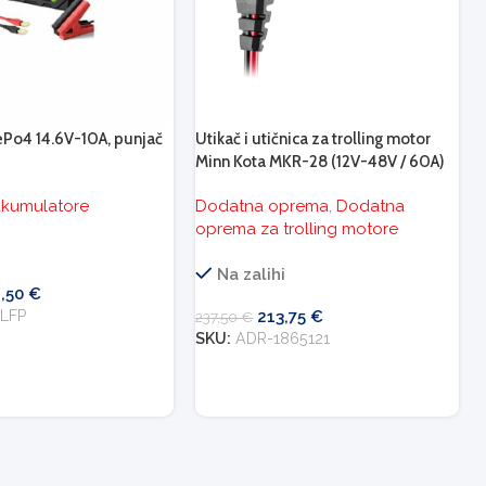
Po4 14.6V-10A, punjač
Utikač i utičnica za trolling motor
Minn Kota MKR-28 (12V-48V / 60A)
akumulatore
Dodatna oprema
,
Dodatna
oprema za trolling motore
i
Na zalihi
2,50
€
0LFP
213,75
€
237,50
€
SKU:
ADR-1865121