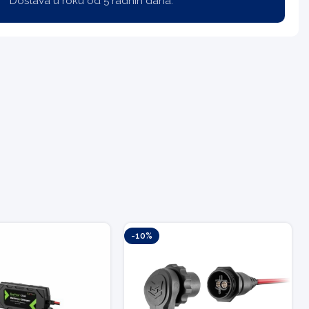
Dostava u roku od 5 radnih dana.
-10%