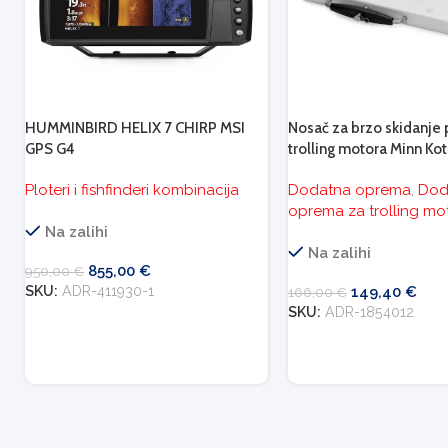
HUMMINBIRD HELIX 7 CHIRP MSI
Nosač za brzo skidanje
GPS G4
trolling motora Minn Kot
Riptide, 54″ i 60″ osovin
Ploteri i fishfinderi kombinacija
Dodatna oprema
,
Dod
oprema za trolling mo
Na zalihi
Na zalihi
855,00
€
950,00
€
SKU:
ADR-411930-1
149,40
€
166,00
€
SKU:
ADR-1854012