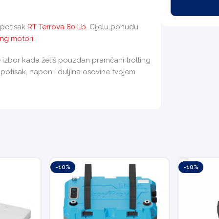
i potisak
RT Terrova 80 Lb
. Cijelu ponudu
ing motori
.
izbor kada želiš pouzdan pramčani trolling
 potisak, napon i duljina osovine tvojem
-10%
-10%