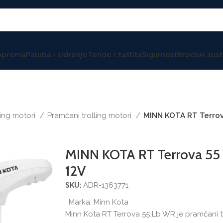
 oprema
Paluba i sidrenje
Tende i zaštita
Sigurnost
Brodski sust
ling motori
Pramčani trolling motori
MINN KOTA RT Terrova
MINN KOTA RT Terrova 55 
12V
ADR-1363771
SKU:
Marka:
Minn Kota
Minn Kota RT Terrova 55 Lb WR je pramčani t