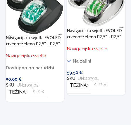
N
c
Navigacijska svjetla EVOLED
N
crveno-zeleno 112,5° + 112,5°
Navigacijska svjetla EVOLED
inox kućište
crveno-zeleno 112,5° + 112,5°
D
Navigacijska svjetla
crno kućište
Navigacijska svjetla
4
Na zalihi
S
Dostupno po narudžbi
59,50
€
SKU:
UN1103921
50,00
€
0
,
22 kg
TEŽINA
SKU:
UN1103902
0
,
2 kg
TEŽINA