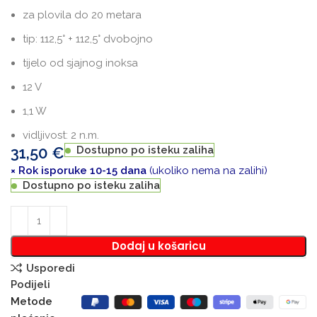
za plovila do 20 metara
tip: 112,5° + 112,5° dvobojno
tijelo od sjajnog inoksa
12 V
1,1 W
vidljivost: 2 n.m.
31,50
€
Dostupno po isteku zaliha
× Rok isporuke 10-15 dana
(ukoliko nema na zalihi)
Dostupno po isteku zaliha
Dodaj u košaricu
Usporedi
Podijeli
Metode