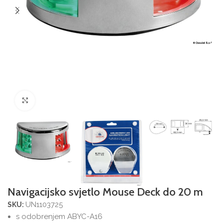
Povećajte sliku
Navigacijsko svjetlo Mouse Deck do 20 m
UN1103725
SKU:
s odobrenjem ABYC-A16