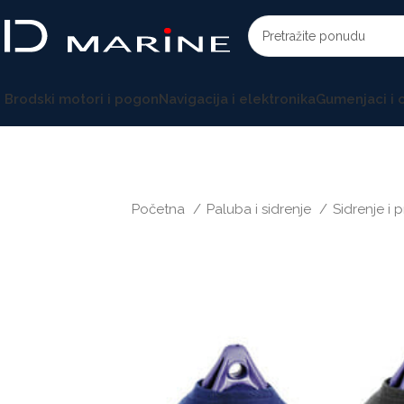
Brodski motori i pogon
Navigacija i elektronika
Gumenjaci i
Početna
Paluba i sidrenje
Sidrenje i 