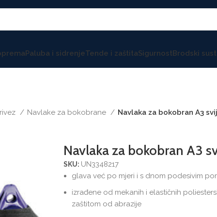
 oprema
Paluba i sidrenje
Tende i zaštita
Sigurnost
Brodski sust
privez
Navlake za bokobrane
Navlaka za bokobran A3 svi
Navlaka za bokobran A3 sv
UN3348217
SKU:
glava već po mjeri i s dnom podesivim po
izrađene od mekanih i elastičnih polieste
zaštitom od abrazije