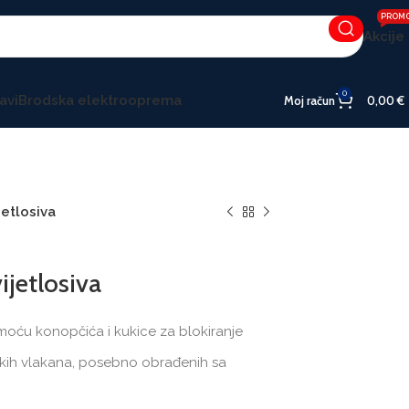
PROM
Akcije
0
avi
Brodska elektrooprema
Moj račun
0,00
€
jetlosiva
ijetlosiva
moću konopčića i kukice za blokiranje
rskih vlakana, posebno obrađenih sa