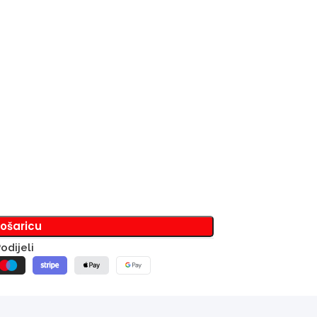
košaricu
odijeli