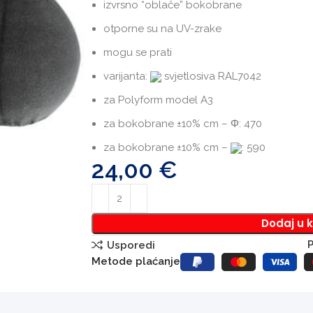
izvrsno “oblače” bokobrane
otporne su na UV-zrake
mogu se prati
varijanta:
svjetlosiva RAL7042
za Polyform model A3
za bokobrane ±10% cm – Φ: 470
za bokobrane ±10% cm –
: 590
24,00
€
Dodaj u 
P
Usporedi
Metode plaćanje