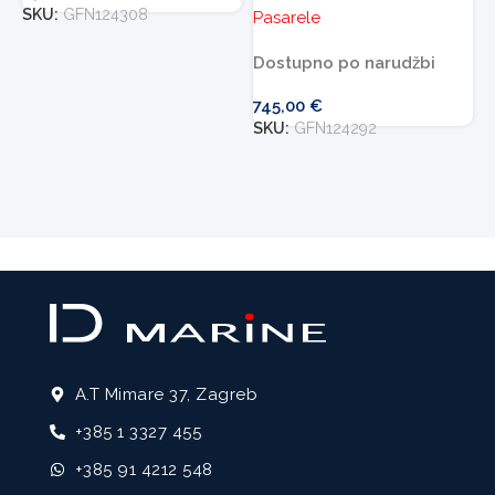
SKU:
GFN124308
Pasarele
P
Dostupno po narudžbi
D
745,00
€
SKU:
GFN124292
1
S
A.T Mimare 37, Zagreb
+385 1 3327 455
+385 91 4212 548