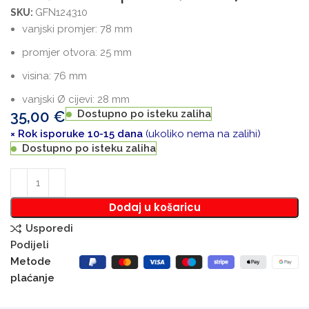
GFN124310
SKU:
vanjski promjer: 78 mm
promjer otvora: 25 mm
visina: 76 mm
vanjski Ø cijevi: 28 mm
35,00
€
Dostupno po isteku zaliha
× Rok isporuke 10-15 dana
(ukoliko nema na zalihi)
Dostupno po isteku zaliha
Dodaj u košaricu
Usporedi
Podijeli
Metode
plaćanje