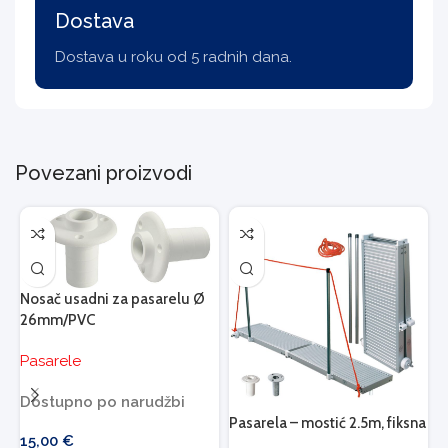
Dostava
Dostava u roku od 5 radnih dana.
Povezani proizvodi
Nosač usadni za pasarelu Ø
26mm/PVC
Pasarele
Dostupno po narudžbi
Pasarela – mostić 2.5m, fiksna
P
15,00
€
s