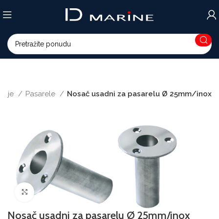
renje
Pasarele
Nosač usadni za pasarelu Ø 25mm/inox
Povećajte sliku
Nosač usadni za pasarelu Ø 25mm/inox