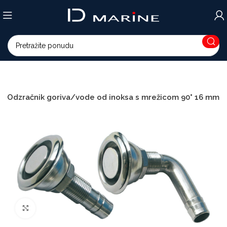
Odzračnik goriva/vode od inoksa s mrežicom 90° 16 mm
Povećajte sliku