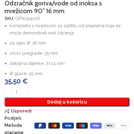
Odzračnik goriva/vode od inoksa s
mrežicom 90° 16 mm
GFN294226
SKU:
kompletni s mrežicom za zaštitu od plamena koja se
može demontirati radi čišćenja
za cijev Ø: 16 mm
otvor pregrade: 35 mm
debljina stijenke: 7/24 mm
Ø glave: 45 mm
35,50
€
Dodaj u košaricu
Usporedi
Podijeli
Metode
plaćanje