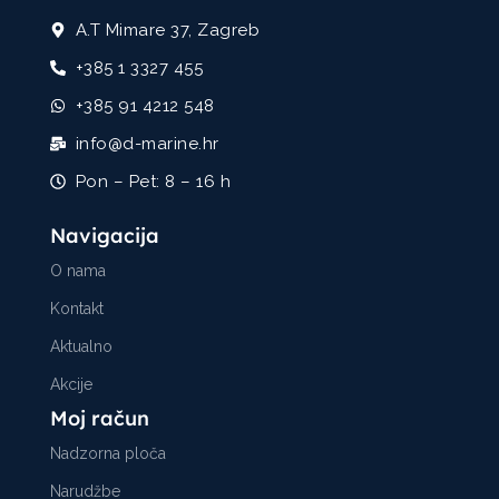
A.T Mimare 37, Zagreb
+385 1 3327 455
+385 91 4212 548
info@d-marine.hr
Pon – Pet: 8 – 16 h
Navigacija
O nama
Kontakt
Aktualno
Akcije
Moj račun
Nadzorna ploča
Narudžbe