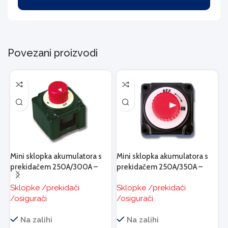
Povezani proizvodi
O
P
S
Mini sklopka akumulatora s
Mini sklopka akumulatora s
S
prekidačem 250A/300A –
prekidačem 250A/350A –
/
duo
mono
Sklopke /prekidači
Sklopke /prekidači
/osigurači
/osigurači
4
Na zalihi
Na zalihi