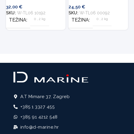
S
32,00
€
24,50
€
SKU:
W-TL06 10192
SKU:
W-TL06 00092
0
,
2 kg
0
,
2 kg
TEŽINA
TEŽINA
A.T Mimare 37, Zagreb
+385 1 3327 455
+385 91 4212 548
info@d-marine.hr