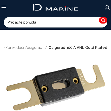
ke /prekidači /osigurači
Osigurač 300 A ANL Gold Plated