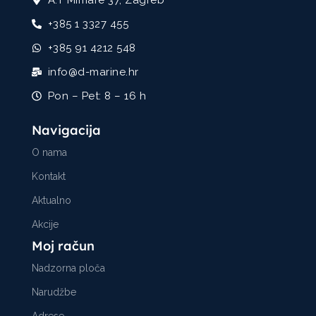
A.T Mimare 37, Zagreb
+385 1 3327 455
+385 91 4212 548
info@d-marine.hr
Pon – Pet: 8 – 16 h
Navigacija
O nama
Kontakt
Aktualno
Akcije
Moj račun
Nadzorna ploča
Narudžbe