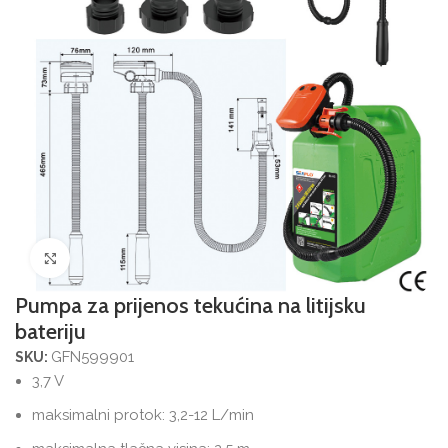
Povećajte sliku
Pumpa za prijenos tekućina na litijsku
bateriju
GFN599901
SKU:
3,7 V
maksimalni protok: 3,2-12 L/min