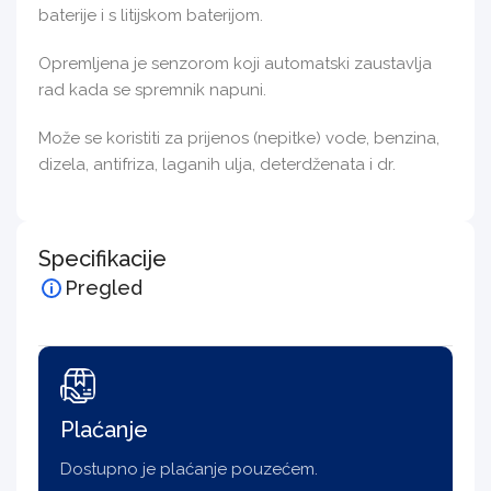
baterije i s litijskom baterijom.
Opremljena je senzorom koji automatski zaustavlja
rad kada se spremnik napuni.
Može se koristiti za prijenos (nepitke) vode, benzina,
dizela, antifriza, laganih ulja, deterdženata i dr.
Specifikacije
Pregled
Plaćanje
Dostupno je plaćanje pouzećem.