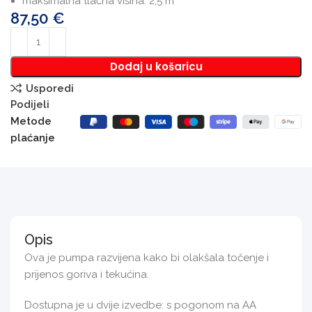
maksimalna tlačna visina: 2,5 m
87,50
€
Dodaj u košaricu
Usporedi
Podijeli
Metode
plaćanje
Opis
Ova je pumpa razvijena kako bi olakšala točenje i
prijenos goriva i tekućina.
Dostupna je u dvije izvedbe: s pogonom na AA