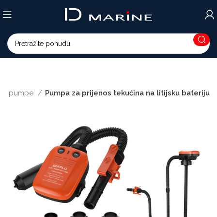
ske pumpe
Pumpa za prijenos tekućina na litijsku bateriju