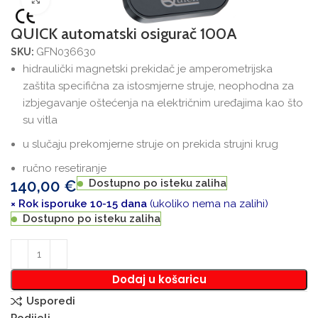
QUICK automatski osigurač 100A
GFN036630
SKU:
hidraulički magnetski prekidač je amperometrijska
zaštita specifična za istosmjerne struje, neophodna za
izbjegavanje oštećenja na električnim uređajima kao što
su vitla
u slučaju prekomjerne struje on prekida strujni krug
r
učno resetiranje
140,00
€
Dostupno po isteku zaliha
× Rok isporuke 10-15 dana
(ukoliko nema na zalihi)
Dostupno po isteku zaliha
Dodaj u košaricu
Usporedi
Podijeli