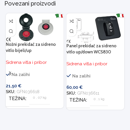
Povezani proizvodi
Nožni prekidač za sidreno
Panel prekidač za sidreno
Q
vitlo bijeli/up
vitlo up/down WCS830
5
Sidrena vitla i pribor
Sidrena vitla i pribor
S
Na zalihi
Na zalihi
D
21,50
€
60,00
€
9
SKU:
GFN036618
SKU:
GFN036611
S
0
,
07 kg
TEŽINA
0
,
1 kg
TEŽINA