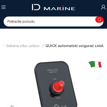
z
Sidrena vitla i pribor
QUICK automatski osigurač 100A
Povećajte sliku