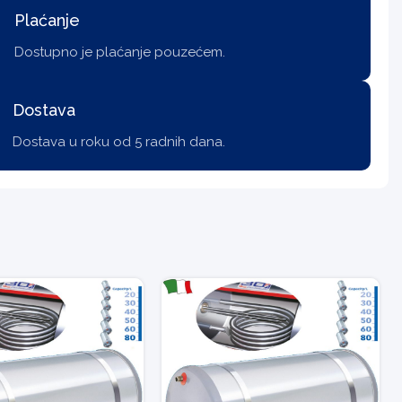
Plaćanje
Dostupno je plaćanje pouzećem.
Dostava
Dostava u roku od 5 radnih dana.