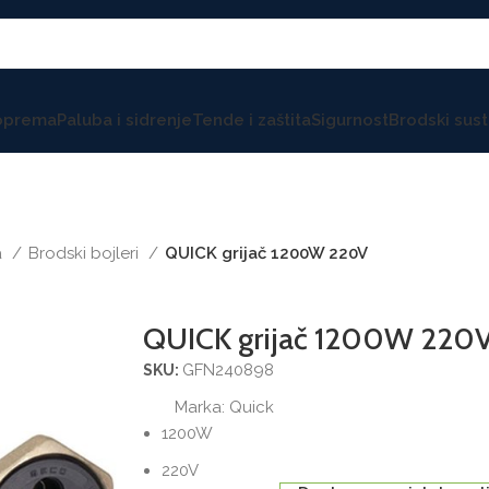
 oprema
Paluba i sidrenje
Tende i zaštita
Sigurnost
Brodski sust
a
Brodski bojleri
QUICK grijač 1200W 220V
QUICK grijač 1200W 220
GFN240898
SKU:
Marka:
Quick
1200W
220V