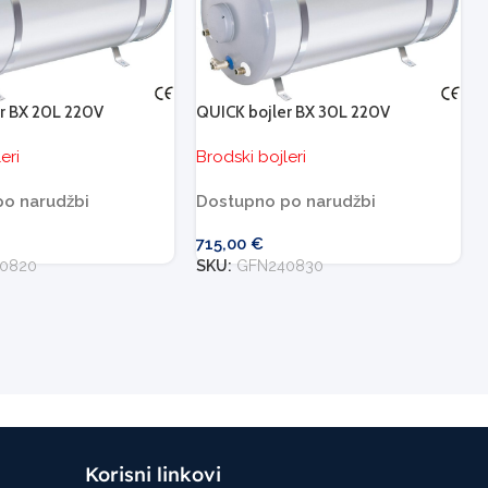
r BX 20L 220V
QUICK bojler BX 30L 220V
eri
Brodski bojleri
o narudžbi
Dostupno po narudžbi
715,00
€
0820
SKU:
GFN240830
Korisni linkovi