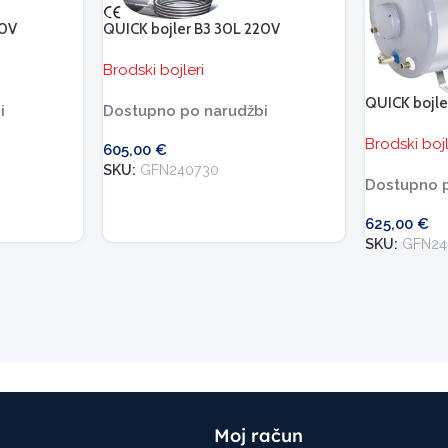
20V
QUICK bojler B3 30L 220V
Brodski bojleri
QUICK bojle
i
Dostupno po narudžbi
Brodski bojl
605,00
€
SKU:
GFN240730
Dostupno p
625,00
€
SKU:
GFN24
Moj račun