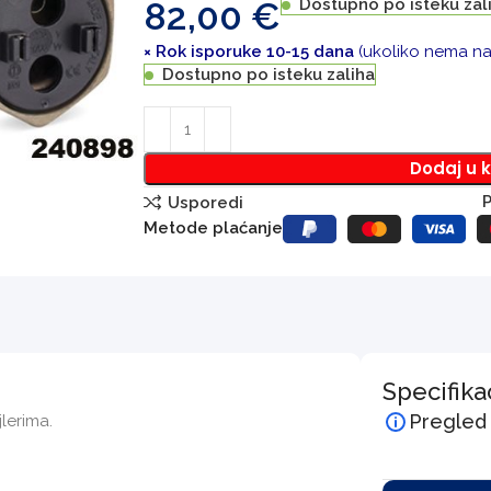
82,00
€
Dostupno po isteku zal
× Rok isporuke 10-15 dana
(ukoliko nema na 
Dostupno po isteku zaliha
Dodaj u 
P
Usporedi
Metode plaćanje
Specifika
Pregled
lerima.