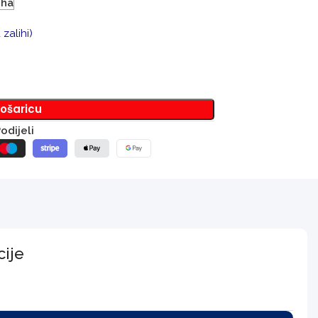
iha
zalihi)
košaricu
odijeli
cije