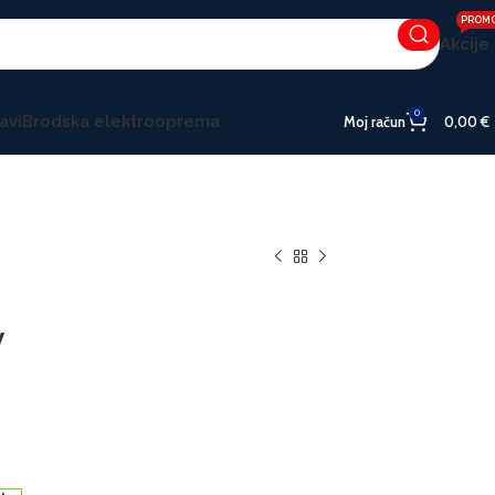
PROM
Akcije
0
avi
Brodska elektrooprema
Moj račun
0,00
€
V