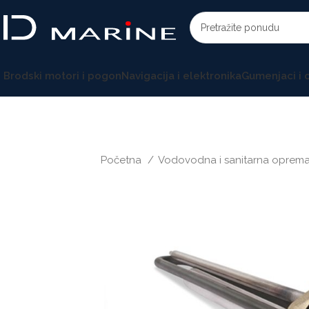
Brodski motori i pogon
Navigacija i elektronika
Gumenjaci i
Početna
Vodovodna i sanitarna oprem