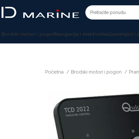
Brodski motori i pogon
Navigacija i elektronika
Gumenjaci i
Početna
Brodski motori i pogon
Pram