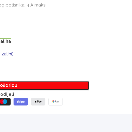
og potisnika:
4 A maks
aliha
zalihi)
košaricu
odijeli