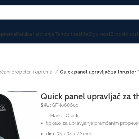
 oprema
Paluba i sidrenje
Tende i zaštita
Sigurnost
Brodski sust
čani propeleri i oprema
Quick panel upravljač za thruster
Quick panel upravljač za 
GFN068600
SKU:
Marka:
Quick
tipkalo za upravljanje pramčanim propel
dim.: 74 x 74 x 22 mm