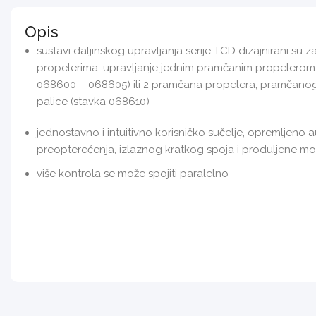
Opis
sustavi daljinskog upravljanja serije TCD dizajnirani su
propelerima, upravljanje jednim pramčanim propelerom p
068600 – 068605) ili 2 pramčana propelera, pramčanog
palice (stavka 068610)
jednostavno i intuitivno korisničko sučelje, opremljeno 
preopterećenja, izlaznog kratkog spoja i produljene mot
više kontrola se može spojiti paralelno