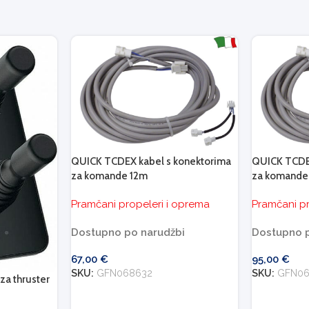
QUICK TCDEX kabel s konektorima
QUICK TCDEX
za komande 12m
za komande
Pramčani propeleri i oprema
Pramčani pr
Dostupno po narudžbi
Dostupno p
67,00
€
95,00
€
SKU:
GFN068632
SKU:
GFN06
 za thruster