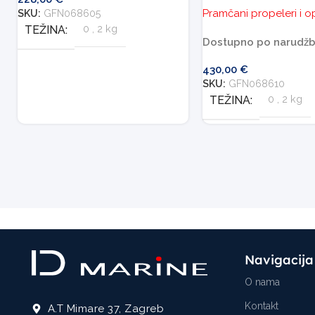
Pramčani propeleri i 
SKU:
GFN068605
TEŽINA
0
,
2 kg
Dostupno po narudžb
430,00
€
SKU:
GFN068610
TEŽINA
0
,
2 kg
Navigacija
O nama
Kontakt
A.T Mimare 37, Zagreb