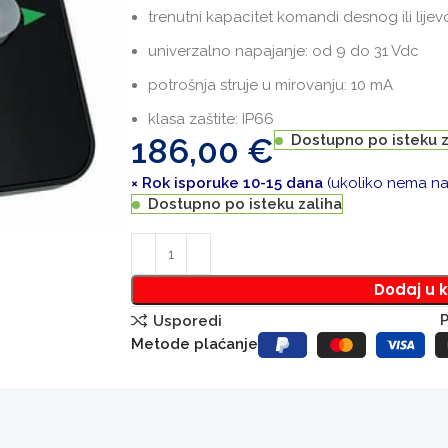
trenutni kapacitet komandi desnog ili lijev
univerzalno napajanje:
od 9 do 31 Vdc
potrošnja struje u mirovanju:
10 mA
klasa zaštite:
IP66
186,00
€
Dostupno po isteku z
× Rok isporuke 10-15 dana
(ukoliko nema na 
Dostupno po isteku zaliha
Dodaj u 
P
Usporedi
Metode plaćanje