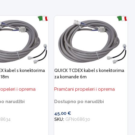
 kabel s konektorima
QUICK TCDEX kabel s konektorima
 18m
za komande 6m
opeleri i oprema
Pramčani propeleri i oprema
o narudžbi
Dostupno po narudžbi
45,00
€
8634
SKU:
GFN068630