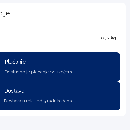
cije
0
,
2 kg
Plaćanje
Dostupno je plaćanje pouzećem.
Dostava
Dostava u roku od 5 radnih dana.