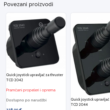
Povezani proizvodi
Quick joystick upravljač za thruster
TCD 2042
Pramčani propeleri i oprema
Quick joystick upravljač
Dostupno po narudžbi
TCD 2044
228,00
€