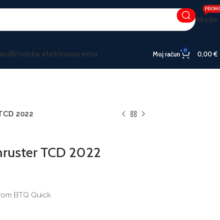
PROM
Akcije
0
avi
Brodska elektrooprema
Moj račun
0,00
€
 TCD 2022
thruster TCD 2022
erom BTQ Quick