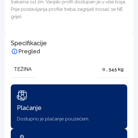
trakama od 2m. Vanjski profil dostupan je u više boja.
Prije postavljanja profile treba zagrijati (nosač se NE
grije).
Specifikacije
Pregled
TEŽINA
0
,
545 kg
Plaćanje
Dostupno je plaćanje pouzećem.