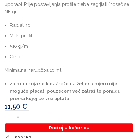
uporabi. Prije postavljanja profile treba zagrijati (nosač se
NE grije).
Radial 40
Meki profil
510 g/m
Crna
Minimalna narudžba 10 mt
za robu koja se kida/reže na željenu mjeru nije
moguće plaćati pouzećem već zatražite ponudu
prema kojoj se vrši uplata
11,50
€
Dodaj u košaricu
Usporedi