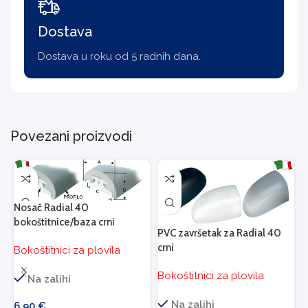
Dostava
Dostava u roku od 5 radnih dana.
Povezani proizvodi
Nosač Radial 40
R
bokoštitnice/baza crni
b
PVC završetak za Radial 40
crni
Bokoštitnici za plovila
B
Bokoštitnici za plovila
Na zalihi
Na zalihi
6,90
€
1