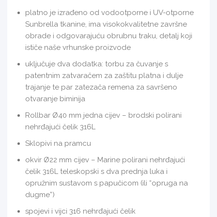
platno je izrađeno od vodootporne i UV-otporne
Sunbrella tkanine, ima visokokvalitetne završne
obrade i odgovarajuću obrubnu traku, detalj koji
ističe naše vrhunske proizvode
uključuje dva dodatka: torbu za čuvanje s
patentnim zatvaračem za zaštitu platna i dulje
trajanje te par zatezača remena za savršeno
otvaranje biminija
Rollbar Ø40 mm jedna cijev – brodski polirani
nehrđajući čelik 316L
Sklopivi na pramcu
okvir Ø22 mm cijev – Marine polirani nehrđajući
čelik 316L teleskopski s dva prednja luka i
opružnim sustavom s papučicom (ili “opruga na
dugme”)
spojevi i vijci 316 nehrđajući čelik