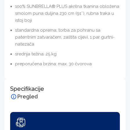
100% SUNBRELLA® PLUS akrilna tkanina obložena
smolom puna duljina 230 cm (91″), rubna traka u
istoj boji
standardna oprema: torba za pohranu sa
patentnim zatvaračem, zaštita cijevi, 1 par gurtni-
natezača
srednja težina: 25 kg
preporučena brzina: max. 30 čvorova
Specifikacije
Pregled