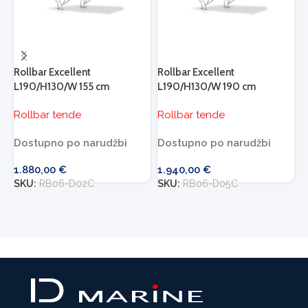
Rollbar Excellent
Rollbar Excellent
R
L190/H130/W 155 cm
L190/H130/W 190 cm
L
Rollbar tende
Rollbar tende
R
Dostupno po narudžbi
Dostupno po narudžbi
D
1.880,00
€
1.940,00
€
1
SKU:
RB06-D02C
SKU:
RB06-D05C
S