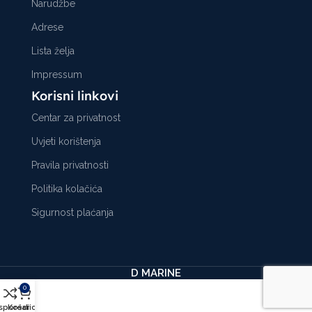
Narudžbe
Adrese
Lista želja
Impressum
Korisni linkovi
Centar za privatnost
Uvjeti korištenja
Pravila privatnosti
Politika kolačića
Sigurnost plaćanja
D MARINE
0
sporedi
Košarica