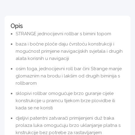
Opis
STRANGE jednocijevni rollbar s bimini topom
baza i bočne ploče daju čvrstoću konstrukciji i
mogućnost primjene navigacijskih svjetala i drugih
alata korisnih u navigaciji
osim toga, jednocijevni roll bar čini Strange manje
glomaznim na brodu i lakšim od drugih biminija s
rollbarom
sklopivi rollbar omogućuje brzo guranje cijele
konstrukcije u pramcu tijekom brze plovidbe ili
kada se ne koristi
djeljivi patentni zatvarači primijenjeni duž traka
prolaza luka omogućuju brzo uklanjanje platna s
knstrukcije bez potrebe za rastavljanjem