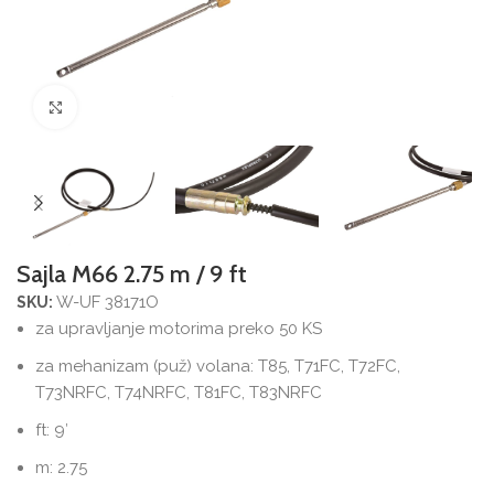
Povećajte sliku
Sajla M66 2.75 m / 9 ft
W-UF 38171O
SKU:
za upravljanje motorima preko 50 KS
za mehanizam (puž) volana: T85, T71FC, T72FC,
T73NRFC, T74NRFC, T81FC, T83NRFC
ft: 9′
m: 2.75