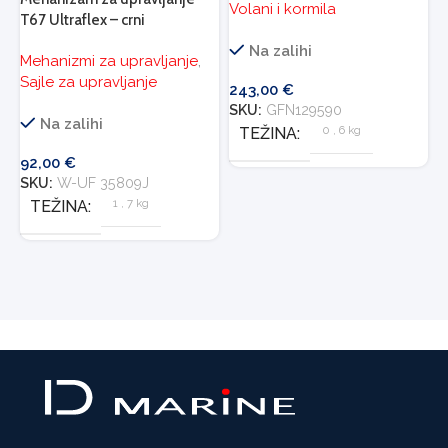
Volani i kormila
T67 Ultraflex – crni
Na zalihi
Mehanizmi za upravljanje
,
Sajle za upravljanje
243,00
€
SKU:
GFN129590
Na zalihi
0
,
6 kg
TEŽINA
92,00
€
SKU:
W-UF 35809J
1
,
7 kg
TEŽINA