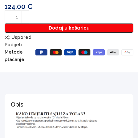
124,00
€
Dodaj u košaricu
Usporedi
Podijeli
Metode
plaćanje
Opis