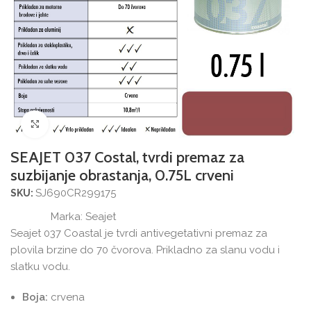
Povećajte sliku
SEAJET 037 Costal, tvrdi premaz za
suzbijanje obrastanja, 0.75L crveni
SJ690CR299175
SKU:
Marka:
Seajet
Seajet 037 Coastal je tvrdi antivegetativni premaz za
plovila brzine do 70 čvorova. Prikladno za slanu vodu i
slatku vodu.
Boja:
crvena