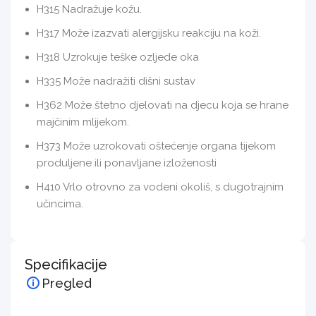
H315 Nadražuje kožu.
H317 Može izazvati alergijsku reakciju na koži.
H318 Uzrokuje teške ozljede oka
H335 Može nadražiti dišni sustav
H362 Može štetno djelovati na djecu koja se hrane
majčinim mlijekom.
H373 Može uzrokovati oštećenje organa tijekom
produljene ili ponavljane izloženosti
H410 Vrlo otrovno za vodeni okoliš, s dugotrajnim
učincima.
Specifikacije
Pregled