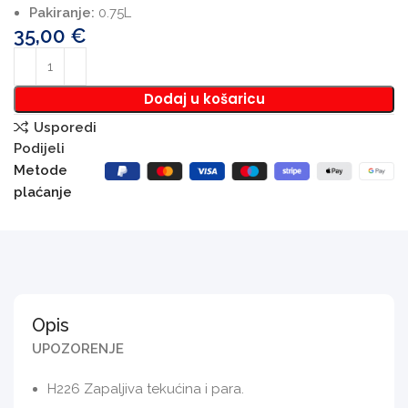
Pakiranje:
0.75L
35,00
€
Dodaj u košaricu
Usporedi
Podijeli
Metode
plaćanje
Opis
UPOZORENJE
H226 Zapaljiva tekućina i para.