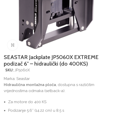
Povećajte sliku
SEASTAR Jackplate JP5060X EXTREME
podizač 6″ – hidraulički (do 400KS)
JP5060X
SKU:
Marka:
Seastar
Hidraulična montažna ploča
, dostupna s različitim
vrijednostima odmaka (setback-a).
Za motore do 400 KS
Podizanje 5.6″ (14.22 cm) u 8.5 s