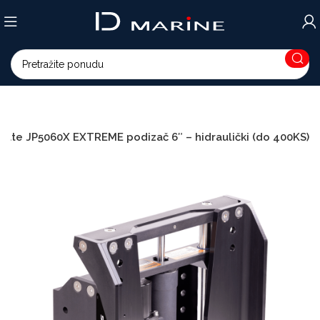
ate JP5060X EXTREME podizač 6″ – hidraulički (do 400KS)