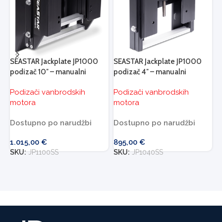
SEASTAR Jackplate JP1000
SEASTAR Jackplate JP1000
S
podizač 10″ – manualni
podizač 4″ – manualni
p
Podizači vanbrodskih
Podizači vanbrodskih
P
motora
motora
m
Dostupno po narudžbi
Dostupno po narudžbi
D
1.015,00
€
895,00
€
9
SKU:
JP1100SS
SKU:
JP1040SS
S