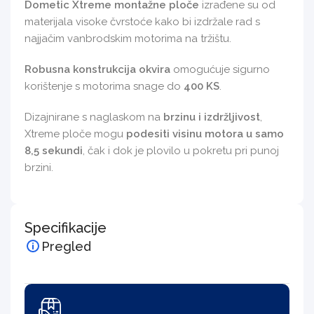
Dometic Xtreme montažne ploče
izrađene su od
materijala visoke čvrstoće kako bi izdržale rad s
najjačim vanbrodskim motorima na tržištu.
Robusna konstrukcija okvira
omogućuje sigurno
korištenje s motorima snage do
400 KS
.
Dizajnirane s naglaskom na
brzinu i izdržljivost
,
Xtreme ploče mogu
podesiti visinu motora u samo
8,5 sekundi
, čak i dok je plovilo u pokretu pri punoj
brzini.
Specifikacije
Pregled