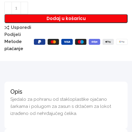
Dodaj u košaricu
Usporedi
Podijeli
Metode
plaćanje
Opis
Sjedalo za pohranu od stakloplastike ojačano
šarkama i polugom za zasun s držačem za lokot
izrađeno od nehrđajučeg čelika.