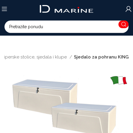
Skiperske stolice, sjedala i klupe
Sjedalo za pohranu KING