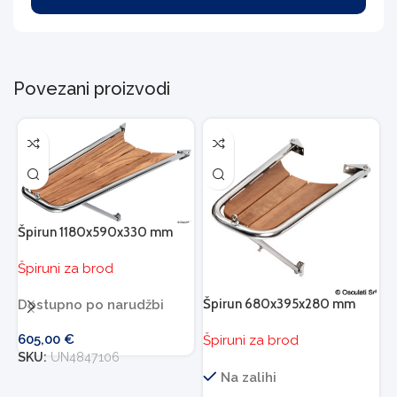
Povezani proizvodi
Špirun 1180x590x330 mm
Špiruni za brod
Špirun 680x395x280 mm
Š
Dostupno po narudžbi
605,00
€
Špiruni za brod
Š
SKU:
UN4847106
D
Na zalihi