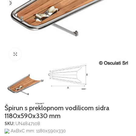
Povećajte sliku
Špirun s preklopnom vodilicom sidra
1180x590x330 mm
UN4847108
SKU:
AxBxC mm: 1180x590x330