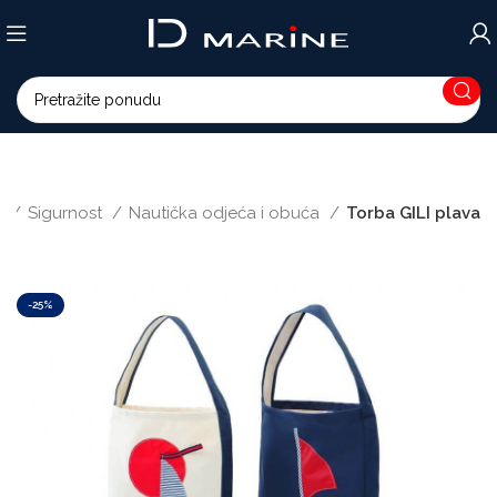
a
Sigurnost
Nautička odjeća i obuća
Torba GILI plava
-25%