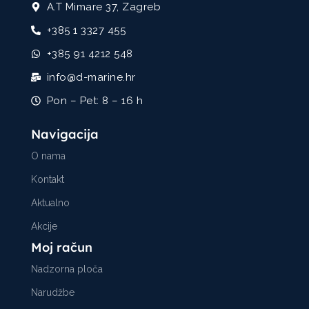
A.T Mimare 37, Zagreb
+385 1 3327 455
+385 91 4212 548
info@d-marine.hr
Pon – Pet: 8 – 16 h
Navigacija
O nama
Kontakt
Aktualno
Akcije
Moj račun
Nadzorna ploča
Narudžbe