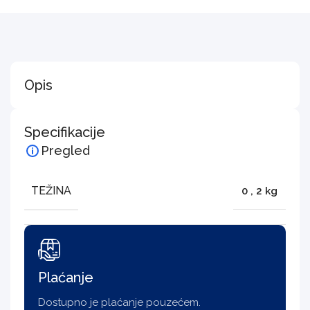
Opis
Specifikacije
Pregled
TEŽINA
0
,
2 kg
Plaćanje
Dostupno je plaćanje pouzećem.