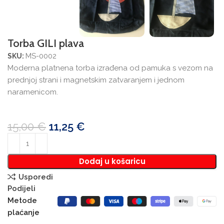
Torba GILI plava
MS-0002
SKU:
Moderna platnena torba izrađena od pamuka s vezom na
prednjoj strani i magnetskim zatvaranjem i jednom
naramenicom.
15,00
€
11,25
€
Dodaj u košaricu
Usporedi
Podijeli
Metode
plaćanje